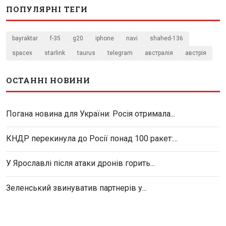
ПОПУЛЯРНІ ТЕГИ
bayraktar
f-35
g20
iphone
navi
shahed-136
spacex
starlink
taurus
telegram
австралія
австрія
ОСТАННІ НОВИНИ
Погана новина для України: Росія отримала...
КНДР перекинула до Росії понад 100 ракет:...
У Ярославлі після атаки дронів горить...
Зеленський звинуватив партнерів у...