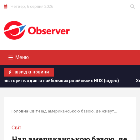
Четвер, 6 серпня 2026
Меню
ШВИДКІ НОВИНИ
айбільших російських НПЗ (відео)
Зеленський звинуватив 
Головна
›
Світ
›
Над американською базою, де живуть Рубіо та...
Світ
Над американською базою, де