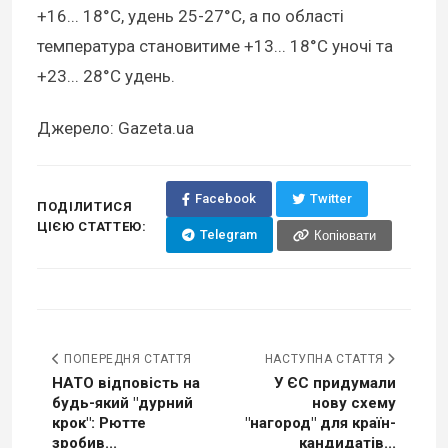
+16... 18°C, удень 25-27°C, а по області
температура становитиме +13... 18°C уночі та
+23... 28°C удень.
Джерело: Gazeta.ua
Facebook
Twitter
ПОДІЛИТИСЯ
ЦІЄЮ СТАТТЕЮ:
Telegram
Копіювати
ПОПЕРЕДНЯ СТАТТЯ
НАСТУПНА СТАТТЯ
НАТО відповість на
У ЄС придумали
будь-який "дурний
нову схему
крок": Рютте
"нагород" для країн-
зробив...
кандидатів...