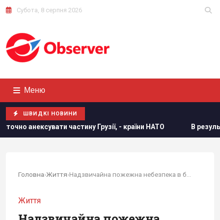
Субота, 8 серпня 2026
Меню
ШВИДКІ НОВИНИ
у Грузії, - країни НАТО
В результаті атаки РФ знищено н
Головна
›
Життя
›
Надзвичайна пожежна небезпека в більшості...
Життя
Надзвичайна пожежна