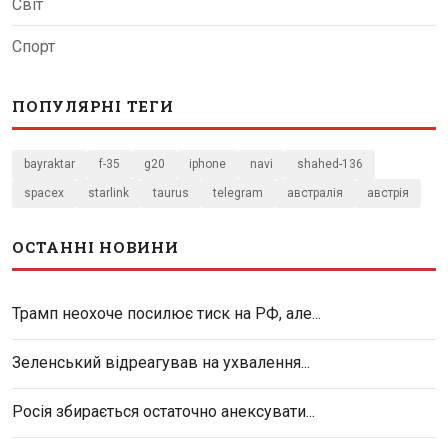
Світ
Спорт
ПОПУЛЯРНІ ТЕГИ
bayraktar
f-35
g20
iphone
navi
shahed-136
spacex
starlink
taurus
telegram
австралія
австрія
ОСТАННІ НОВИНИ
Трамп неохоче посилює тиск на РФ, але...
Зеленський відреагував на ухвалення...
Росія збирається остаточно анексувати...