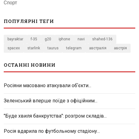
Спорт
ПОПУЛЯРНІ ТЕГИ
bayraktar
f-35
g20
iphone
navi
shahed-136
spacex
starlink
taurus
telegram
австралія
австрія
ОСТАННІ НОВИНИ
Росіяни масовано атакували обʼєкти...
Зеленський вперше поїде з офіційним...
"Буде хвиля банкрутства": розгром складів...
Росія вдарила по футбольному стадіону...