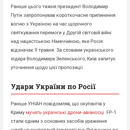
Раніше цього тижня президент Володимир
Путін запропонував короткочасне припинення
вогню з Україною на час щорічного
святкування перемоги у Другій світовій війні
над нацистською Німеччиною, яке Росія
відзначає 9 травня. За словами українського
лідера Володимира Зеленського, Київ запитує
уточнення щодо цієї пропозиції.
Удари України по Росії
Раніше УНІАН повідомляв, що окупантів у
Криму
мучать українські дрони-авіаносці
. FP-1
стали одним з основних засобів ураження
цілей на окупованій території від Луганщини до