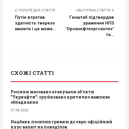
ПОПЕРЕДНЯ СТАТТЯ
НАСТУПНА СТАТТЯ
Путін втратив
Генштаб підтвердив
здатність тверезо
ураження НПЗ
милити і це може...
"Орскнефтеоргсинтез"
та...
СХОЖІ СТАТТІ
Росіяни масовано атакували обʼєкти
"Укрнафти": зруйновано критично важливе
обладнання
07.08.2026
Нацбанк посилив гривню до євро: офіційний
курс валют на понеділок