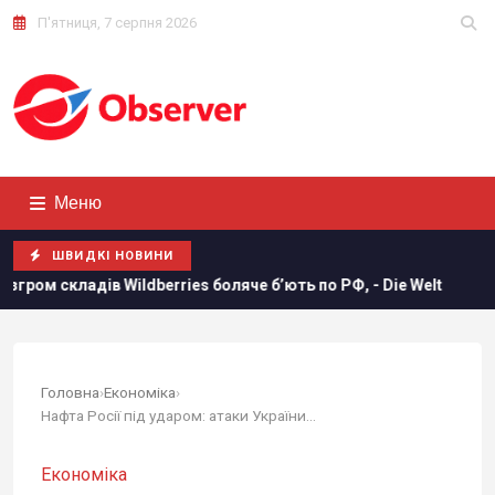
П'ятниця, 7 серпня 2026
Меню
ШВИДКІ НОВИНИ
ries боляче бʼють по РФ, - Die Welt
Росія вдарила по фу
Головна
›
Економіка
›
Нафта Росії під ударом: атаки України обвалили...
Економіка