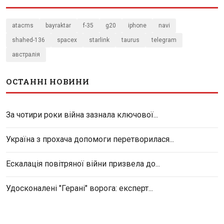
atacms
bayraktar
f-35
g20
iphone
navi
shahed-136
spacex
starlink
taurus
telegram
австралія
ОСТАННІ НОВИНИ
За чотири роки війна зазнала ключової...
Україна з прохача допомоги перетворилася...
Ескалація повітряної війни призвела до...
Удосконалені "Герані" ворога: експерт...