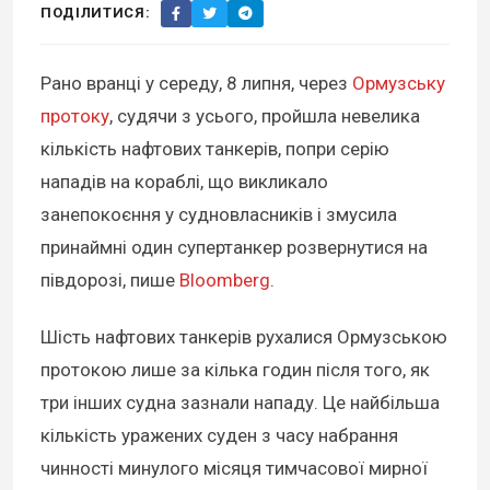
ПОДІЛИТИСЯ:
Рано вранці у середу, 8 липня, через
Ормузську
протоку
, судячи з усього, пройшла невелика
кількість нафтових танкерів, попри серію
нападів на кораблі, що викликало
занепокоєння у судновласників і змусила
принаймні один супертанкер розвернутися на
півдорозі, пише
Bloomberg
.
Шість нафтових танкерів рухалися Ормузською
протокою лише за кілька годин після того, як
три інших судна зазнали нападу. Це найбільша
кількість уражених суден з часу набрання
чинності минулого місяця тимчасової мирної