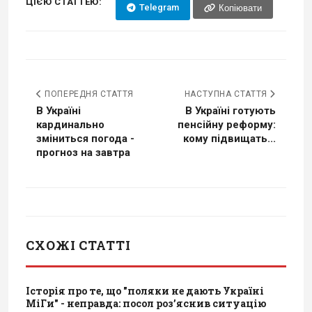
ЦІЄЮ СТАТТЕЮ:
Telegram
Копіювати
ПОПЕРЕДНЯ СТАТТЯ
НАСТУПНА СТАТТЯ
В Україні
В Україні готують
кардинально
пенсійну реформу:
зміниться погода -
кому підвищать...
прогноз на завтра
СХОЖІ СТАТТІ
Історія про те, що "поляки не дають Україні
МіГи" - неправда: посол роз’яснив ситуацію