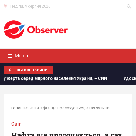
Неділя, 9 серпня 2026
Меню
ШВИДКІ НОВИНИ
о населення України, – CNN
Удосконалені "Герані" ворога
Головна
›
Світ
›
Нафта ще просочується, а газ зупинився:...
Світ
Нафта ще просочується, а газ