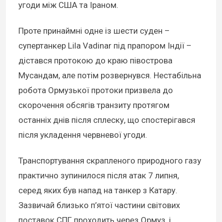
угоди між США та Іраном.
Проте принаймні одне із шести суден –
супертанкер Lila Vadinar під прапором Індії –
дістався протокою до краю півострова
Мусандам, але потім розвернувся. Нестабільна
робота Ормузької протоки призвела до
скорочення обсягів транзиту протягом
останніх днів після сплеску, що спостерігався
після укладення червневої угоди.
Транспортування скрапленого природного газу
практично зупинилося після атак 7 липня,
серед яких був напад на танкер з Катару.
Зазвичай близько п’ятої частини світових
поставок СПГ проходить через Ормуз, і