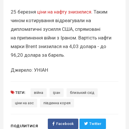
25 березня
ціни на нафту знизилися
. Таким
чином котирування відреагували на
дипломатичні зусилля США, спрямовані
на припинення війни з Іраном. Вартість нафти
марки Brent знизилася на 4,03 долара - до
96,20 долара за барель.
Джерело: УНІАН
ТЕГИ:
війна
іран
близький схід
ціни на азс
південна корея
Facebook
Twitter
ПОДІЛИТИСЯ