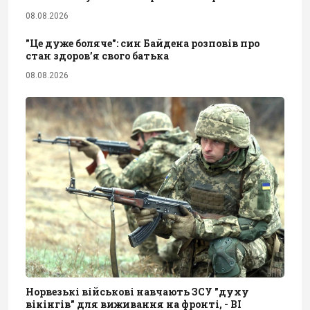
08.08.2026
"Це дуже боляче": син Байдена розповів про
стан здоров’я свого батька
08.08.2026
Норвезькі військові навчають ЗСУ "духу
вікінгів" для виживання на фронті, - BI