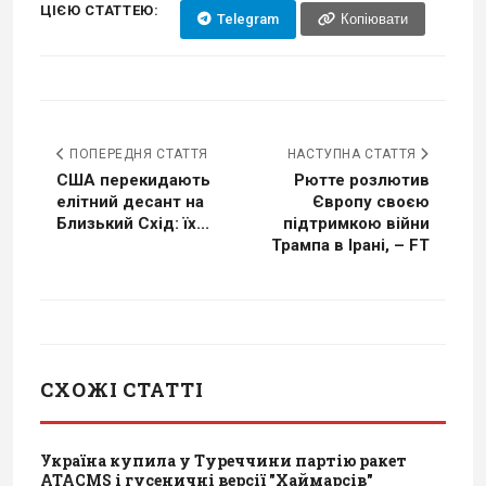
ЦІЄЮ СТАТТЕЮ:
Telegram
Копіювати
ПОПЕРЕДНЯ СТАТТЯ
НАСТУПНА СТАТТЯ
США перекидають
Рютте розлютив
елітний десант на
Європу своєю
Близький Схід: їх...
підтримкою війни
Трампа в Ірані, – FT
СХОЖІ СТАТТІ
Україна купила у Туреччини партію ракет
ATACMS і гусеничні версії "Хаймарсів"