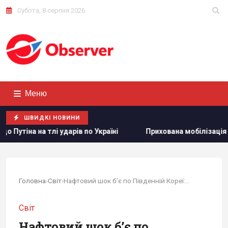
Субота, 8 серпня 2026
Меню
ШВИДКІ НОВИНИ
по Україні
Прихована мобілізація й маніпуляції: Зеленсь
Головна
›
Світ
›
Нафтовий шок б’є по Південній Кореї: країна...
Світ
Нафтовий шок б’є по