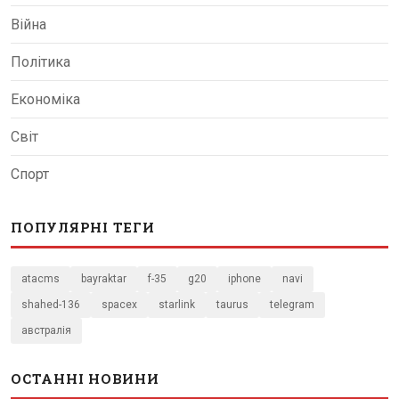
Війна
Політика
Економіка
Світ
Спорт
ПОПУЛЯРНІ ТЕГИ
atacms
bayraktar
f-35
g20
iphone
navi
shahed-136
spacex
starlink
taurus
telegram
австралія
ОСТАННІ НОВИНИ