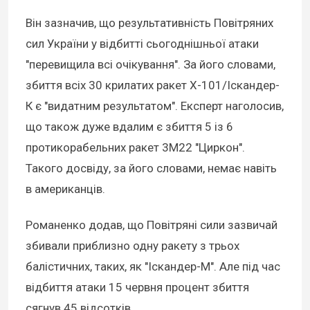
Він зазначив, що результативність Повітряних
сил України у відбитті сьогоднішньої атаки
"перевищила всі очікування". За його словами,
збиття всіх 30 крилатих ракет Х-101/Іскандер-
К є "видатним результатом". Експерт наголосив,
що також дуже вдалим є збиття 5 із 6
протикорабельних ракет 3М22 "Циркон".
Такого досвіду, за його словами, немає навіть
в американців.
Романенко додав, що Повітряні сили зазвичай
збивали приблизно одну ракету з трьох
балістичних, таких, як "Іскандер-М". Але під час
відбиття атаки 15 червня процент збиття
сягнув 45 відсотків.