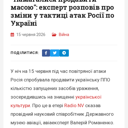
масою": експерт розповів про
зміни у тактиці атак Росії по
Україні
15 червня 2026
Війна
ПОДІЛИТИСЯ:
У ніч на 15 червня під час повітряної атаки
Росія спробувала продавити українську ППО
кількістю запущених засобів ураження,
зосередившись на знищенні
української
культури
. Про це в етері
Radio NV
сказав
провідний науковий співробітник Державного
музею авіації, авіаексперт Валерій Романенко.