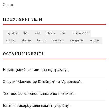
Спорт
ПОПУЛЯРНІ ТЕГИ
bayraktar
f-35
g20
iphone
navi
shahed-136
spacex
starlink
taurus
telegram
австралія
австрія
ОСТАННІ НОВИНИ
Навроцький заявив про підтримку...
Скаути "Манчестер Юнайтед" та "Арсенала"...
"За таке 50 мільйонів ніхто не платить",...
Іспанія викарбувала пам'ятну срібну...