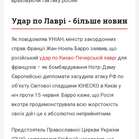
враховуючи тактику росіян.
Удар по Лаврі - більше новин
Як повідомляв УНІАН, міністр закордонних
справ Франції Жан-Ноель Барро заявив, що
російський
удар по Києво-Печерській лаврі
для
французів – як бомбардування Нотр-Даму.
Європейські дипломати засудили атаку РФ по
об’єкту Світової спадщини ЮНЕСКО в Києві у
ніч проти 15 червня. Барро каже, що Росія
вкотре продемонструвала всю жорстокість
своїх дій і це є абсолютно неприйнятним.
Предстоятель Православної Церкви України
(ПЦУ), митрополит Епіфаній наголосив, що