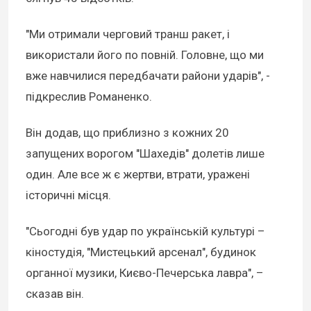
"Ми отримали черговий транш ракет, і
використали його по повній. Головне, що ми
вже навчилися передбачати райони ударів", -
підкреслив Романенко.
Він додав, що приблизно з кожних 20
запущених ворогом "Шахедів" долетів лише
один. Але все ж є жертви, втрати, уражені
історичні місця.
"Сьогодні був удар по українській культурі –
кіностудія, "Мистецький арсенал", будинок
органної музики, Києво-Печерська лавра", –
сказав він.