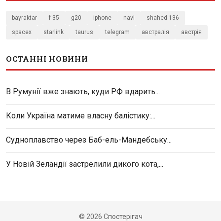
bayraktar
f-35
g20
iphone
navi
shahed-136
spacex
starlink
taurus
telegram
австралія
австрія
ОСТАННІ НОВИНИ
В Румунії вже знають, куди РФ вдарить...
Коли Україна матиме власну балістику:...
Судноплавство через Баб-ель-Мандебську...
У Новій Зеландії застрелили дикого кота,...
© 2026 Спостерігач