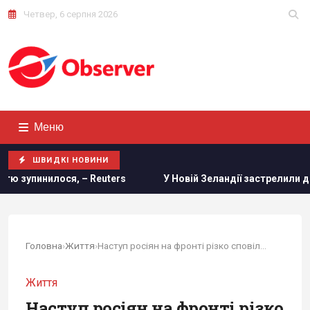
Четвер, 6 серпня 2026
Меню
ШВИДКІ НОВИНИ
s
У Новій Зеландії застрелили дикого кота, який роками 
Головна
›
Життя
›
Наступ росіян на фронті різко сповільнився
Життя
Наступ росіян на фронті різко