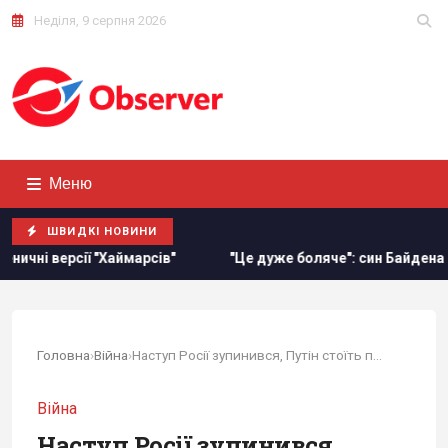
Неділя, 9 серпня 2026
Меню
ШВИДКІ НОВИНИ
рсів"
"Це дуже боляче": син Байдена розповів про стан з
Головна
›
Війна
›
Наступ Росії зупинився, Путін стоїть перед...
Війна
Наступ Росії зупинився,