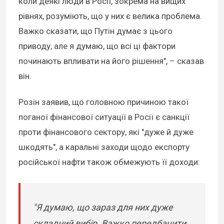
коли деякі люди в Росії, зокрема на вищих
рівнях, розуміють, що у них є велика проблема.
Важко сказати, що Путін думає з цього
приводу, але я думаю, що всі ці фактори
починають впливати на його рішення", – сказав
він.
Розін заявив, що головною причиною такої
поганої фінансової ситуації в Росії є санкції
проти фінансового сектору, які "дуже й дуже
шкодять", а каральні заходи щодо експорту
російської нафти також обмежують її доходи:
"Я думаю, що зараз для них дуже
складний вибір. Важко передбачити,