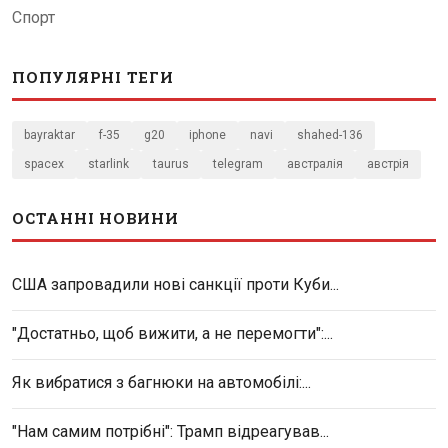
Спорт
ПОПУЛЯРНІ ТЕГИ
bayraktar
f-35
g20
iphone
navi
shahed-136
spacex
starlink
taurus
telegram
австралія
австрія
ОСТАННІ НОВИНИ
США запровадили нові санкції проти Куби...
"Достатньо, щоб вижити, а не перемогти":...
Як вибратися з багнюки на автомобілі:...
"Нам самим потрібні": Трамп відреагував...