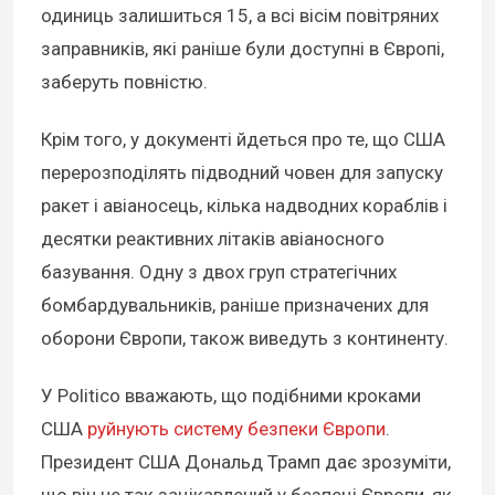
одиниць залишиться 15, а всі вісім повітряних
заправників, які раніше були доступні в Європі,
заберуть повністю.
Крім того, у документі йдеться про те, що США
перерозподілять підводний човен для запуску
ракет і авіаносець, кілька надводних кораблів і
десятки реактивних літаків авіаносного
базування. Одну з двох груп стратегічних
бомбардувальників, раніше призначених для
оборони Європи, також виведуть з континенту.
У Politico вважають, що подібними кроками
США
руйнують систему безпеки Європи
.
Президент США Дональд Трамп дає зрозуміти,
що він не так зацікавлений у безпеці Європи, як