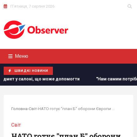
П'ятниця, 7 серпня 2026
Меню
ШВИДКІ НОВИНИ
гти
"Нам самим потрібні": Трамп відреагував на прохання
Головна
›
Світ
›
НАТО готує "план Б" оборони Європи від РФ на...
Світ
НАТО готує "план Б" оборони