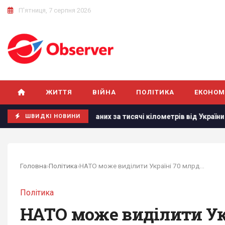
П'ятниця, 7 серпня 2026
ЖИТТЯ
ВІЙНА
ПОЛІТИКА
ЕКОНОМ
маринах, розташованих за тисячі кілометрів від України
Р
ШВИДКІ НОВИНИ
Головна
›
Політика
›
НАТО може виділити Україні 70 млрд євро нової...
Політика
НАТО може виділити Укр