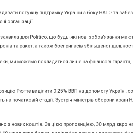
адавати потужну підтримку України з боку НАТО та забе
ні організації.
аявила для Politico, що будь-які нові зобовʼязання мают
ронів та ракет, а також боєприпасів збільшеної дальност
еки, ми можемо покладатися лише на фінансові гарантії, 
озицію Рютте виділити 0,25% ВВП на допомогу Україні, со
 на початковій стадії. Зустріч міністрів оборони країн 
но з нових коштів. За цією пропозицією, 30 млрд євро 
і 40 млрд євро будуть виділені за рахунок двосторонніх 