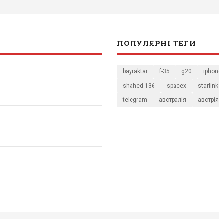
ПОПУЛЯРНІ ТЕГИ
bayraktar
f-35
g20
iphon
shahed-136
spacex
starlink
telegram
австралія
австрія