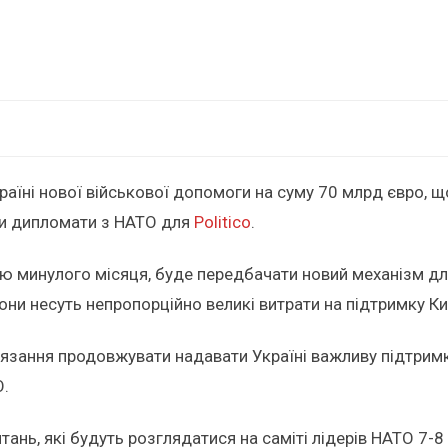
їні нової військової допомоги на суму 70 млрд євро, що
ри дипломати з НАТО для
Politico
.
ою минулого місяця, буде передбачати новий механізм дл
вони несуть непропорційно великі витрати на підтримку Ки
зання продовжувати надавати Україні важливу підтримку н
О.
ань, які будуть розглядатися на саміті лідерів НАТО 7-8