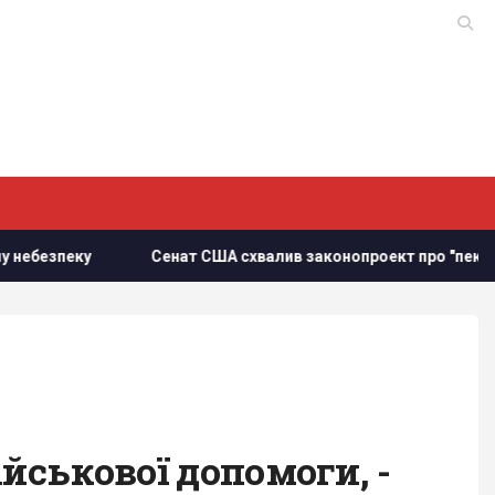
еку
Сенат США схвалив законопроект про "пекельні санкц
йськової допомоги, -