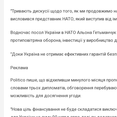
"Тривають дискусії щодо того, як ми продовжимо н
висловився представник НАТО, який виступив від іме
Водночас посол України в НАТО Альона Гетьманчук з
протиповітряна оборона, інвестиції у виробництво д
"Доки Україна не отримає ефективних гарантій безп
Реклама
Politico пише, що відхиливши минулого місяця проп
словами трьох дипломатів, обговорення перебувають
можливість для досягнення угоди.
"Нова ціль фінансування не буде складатися виключ
для України на суму 90 млрд євро, тоді як додатков