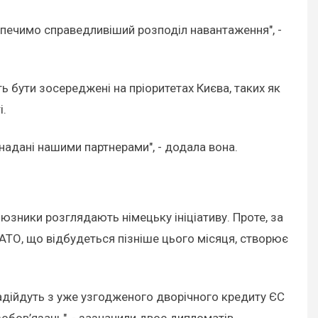
зпечимо справедливіший розподіл навантаження", -
ь бути зосереджені на пріоритетах Києва, таких як
і.
надані нашими партнерами", - додала вона.
юзники розглядають німецьку ініціативу. Проте, за
НАТО, що відбудеться пізніше цього місяця, створює
надійдуть з уже узгодженого дворічного кредиту ЄС
зобов’язань", - зазначили двоє дипломатів.