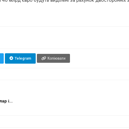
Telegram
Копіювати
р і...