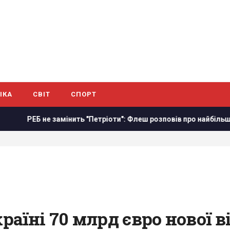
ІКА
СВІТ
СПОРТ
ЕБ не замінить "Петріоти": Флеш розповів про найбільшу небезп
аїні 70 млрд євро нової ві