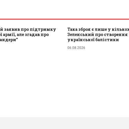
й заявив про підтримку
Така зброя є лише у кількох
 армії, але згадав про
Зеленський про створення
Бандери"
української балістики
06.08.2026