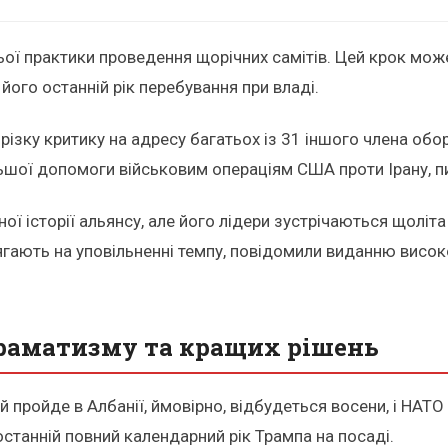
ої практики проведення щорічних самітів. Цей крок мож
 його останній рік перебування при владі.
ізку критику на адресу багатьох із 31 іншого члена об
льшої допомоги військовим операціям США проти Ірану, 
ї історії альянсу, але його лідери зустрічаються щоліта 
олягають на уповільненні темпу, повідомили виданню висо
раматизму та кращих рішень
 пройде в Албанії, ймовірно, відбудеться восени, і НАТО
останній повний календарний рік Трампа на посаді.