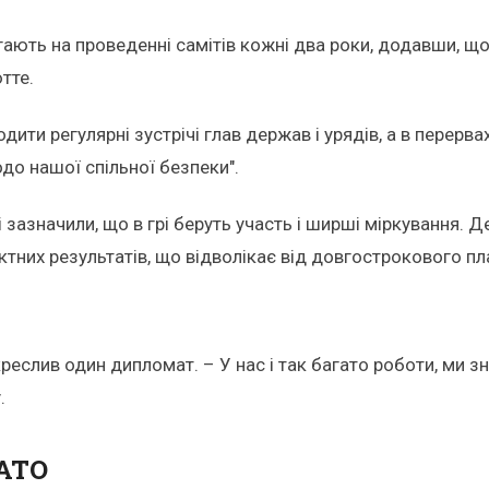
ають на проведенні самітів кожні два роки, додавши, що
тте.
ити регулярні зустрічі глав держав і урядів, а в перер
до нашої спільної безпеки".
 зазначили, що в грі беруть участь і ширші міркування. 
ктних результатів, що відволікає від довгострокового пл
дкреслив один дипломат. – У нас і так багато роботи, ми 
.
НАТО