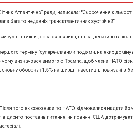
бітник Атлантичної ради, написала: "Скорочення кількос
ала багато недавніх трансатлантичних зустрічей".
у минулого тижня, вона зазначила, що за десятиліття холо
першого терміну "суперечливими подіями, на яких домінув
 в чому визначався вимогою Трампа, щоб члени НАТО різ
сновну оборону і 1,5% на ширші інвестиції, пов'язані з б
ісля того як союзники по НАТО відмовилися надати йому п
 відкрито поставив питання, чи повинні США дотримуват
атеріалі.