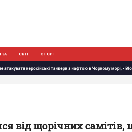
ІКА
СВІТ
СПОРТ
ькі танкери з нафтою в Чорному морі, - Bloomberg
У Росі
ся від щорічних самітів,