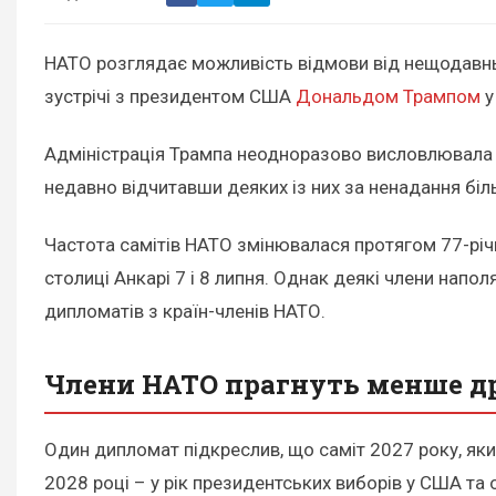
НАТО розглядає можливість відмови від нещодавнь
зустрічі з президентом США
Дональдом Трампом
у
Адміністрація Трампа неодноразово висловлювала р
недавно відчитавши деяких із них за ненадання бі
Частота самітів НАТО змінювалася протягом 77-річно
столиці Анкарі 7 і 8 липня. Однак деякі члени нап
дипломатів з країн-членів НАТО.
Члени НАТО прагнуть менше д
Один дипломат підкреслив, що саміт 2027 року, який
2028 році – у рік президентських виборів у США та 