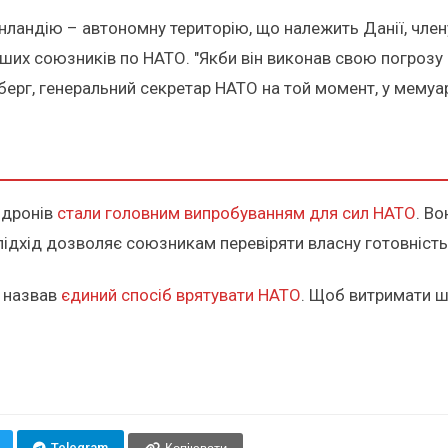
ренландію – автономну територію, що належить Данії, член
нших союзників по НАТО. "Якби він виконав свою погрозу 
ерг, генеральний секретар НАТО на той момент, у мемуар
 дронів
стали головним випробуванням для сил НАТО
. В
 підхід дозволяє союзникам перевіряти власну готовність
А назвав
єдиний спосіб врятувати НАТО
. Щоб витримати ш
Telegram