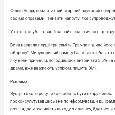
Філліс Беррі, позаштатний старший науковий співро
своїми справами і знизити напругу, яка супроводжув
У статті, опублікованій на сайті аналітичного центр
Вона назвала перші три саміти Трампа під час його 
оборону". Минулорічний саміт у Гаазі також багато
яку вони прийняли, погодившись витрачати 3,5% на о
драми, вже вважають успіхом, пишуть ЗМІ.
Реклама
Зустріч цього року також обіцяє бути напруженою. П
проконсультувавшись і не поінформувавши їх, Трамп
розглядає можливість виходу з альянсу, йдеться в м