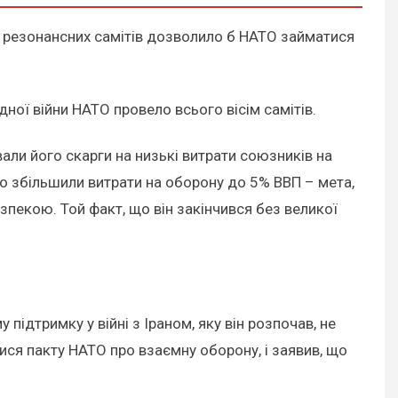
ті резонансних самітів дозволило б НАТО займатися
дної війни НАТО провело всього вісім самітів.
али його скарги на низькі витрати союзників на
ко збільшили витрати на оборону до 5% ВВП – мета,
езпекою. Той факт, що він закінчився без великої
ідтримку у війні з Іраном, яку він розпочав, не
ися пакту НАТО про взаємну оборону, і заявив, що