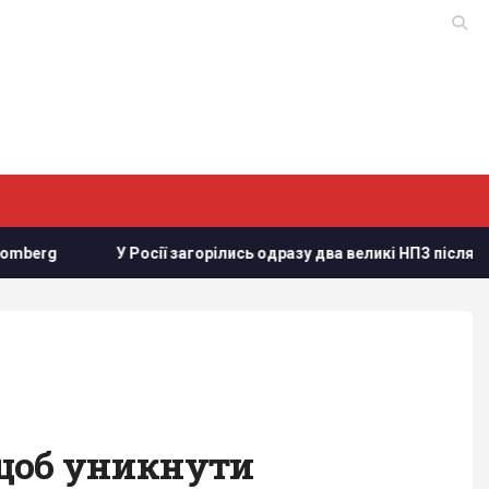
ї загорілись одразу два великі НПЗ після атаки українських дрон
 щоб уникнути