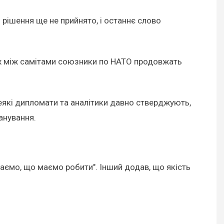
 рішення ще не прийнято, і останнє слово
вах між самітами союзники по НАТО продовжать
Деякі дипломати та аналітики давно стверджують,
анування.
знаємо, що маємо робити". Інший додав, що якість