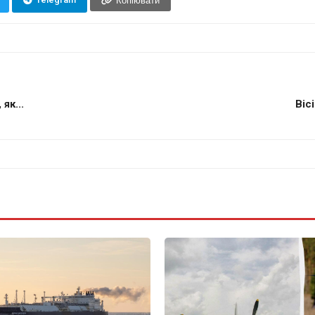
Копіювати
як...
Віс