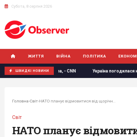
Субота, 8 серпня 2026
ЖИТТЯ
ВІЙНА
ПОЛІТИКА
ЕКОНОМ
 Трампа, - CNN
Україна погодилася не атакувати неросійс
ШВИДКІ НОВИНИ
Головна
›
Світ
›
НАТО планує відмовитися від щорічних самітів,...
Світ
НАТО планує відмовити