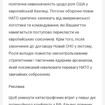
політична невизначеність щодо ролі США у
європейській безпеці. Поточні оборонні плани
НАТО критично залежать від американської
логістики та командування, які Вашингтон
намагається поступово перекласти на
європейських союзників. Крім того, після
закінчення дії договору Новий СНО у лютому,
Росія володіє повністю неконтрольованим
стратегічним і тактичним ядерним арсеналом,
який покликаний нівелювати перевагу НАТО у
звичайних озброєннях.
Реклама
Щоб уникнути катастрофічних втрат у перші дні
потенційного конфлікту з РФ, Альянс повинен