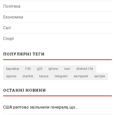
Політика
Економіка
Світ
Спорт
ПОПУЛЯРНІ ТЕГИ
bayraktar
f-35
g20
iphone
navi
shahed-136
spacex
starlink
taurus
telegram
австралія
австрія
ОСТАННІ НОВИНИ
США раптово звільнили генерала, що...