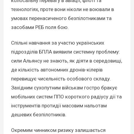
колосальну перевагу в авіації, флоті та
технологіях, проте вони ніколи не воювали в
умовах перенасиченого безпілотниками та
засобами РЕБ поля бою.
Спільні навчання за участю українських
підрозділів БПЛА виявили системну проблему:
сили Альянсу не знають, як діяти в середовищі,
де кількість автономних дронів-кілерів
перевищує чисельність особового складу.
Західним сухопутним військам гостро бракує
мобільних систем ППО короткого радіусу дії та
інструментів протидії масовим нальотам
дешевих безпілотників.
Окремим чинником ризику залишається