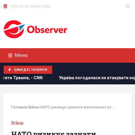
Субота, 8 серпня 2026
Меню
ШВИДКІ НОВИНИ
Україна погодилася не атакувати неросійські танкери з нафт
Головна
›
Війна
›
НАТО ризикує зазнати величезних втрат у разі...
Війна
НАТО ризикує зазнати