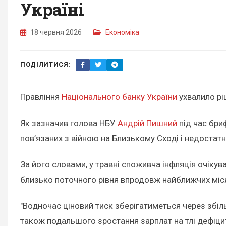
Україні
18 червня 2026
Економіка
ПОДІЛИТИСЯ:
Правління
Національного банку України
ухвалило рі
Як зазначив голова НБУ
Андрій Пишний
під час бри
пов’язаних з війною на Близькому Сході і недостат
За його словами, у травні споживча інфляція очіку
близько поточного рівня впродовж найближчих міся
"Водночас ціновий тиск зберігатиметься через збіл
також подальшого зростання зарплат на тлі дефіцит