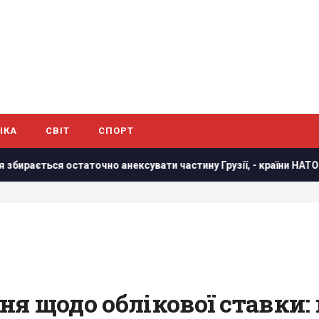
ІКА
СВІТ
СПОРТ
ться остаточно анексувати частину Грузії, - країни НАТО
я щодо облікової ставки: 