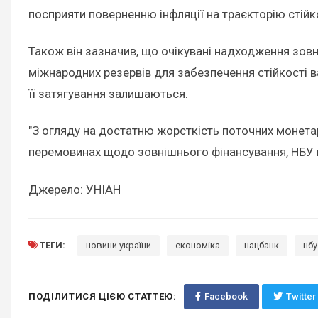
посприяти поверненню інфляції на траєкторію стійко
Також він зазначив, що очікувані надходження зов
міжнародних резервів для забезпечення стійкості 
її затягування залишаються.
"З огляду на достатню жорсткість поточних монетар
перемовинах щодо зовнішнього фінансування, НБУ на
Джерело: УНІАН
ТЕГИ:
новини україни
економіка
нацбанк
нбу
ПОДІЛИТИСЯ ЦІЄЮ СТАТТЕЮ:
Facebook
Twitter