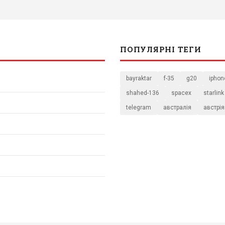
ПОПУЛЯРНІ ТЕГИ
bayraktar
f-35
g20
iphon
shahed-136
spacex
starlink
telegram
австралія
австрія