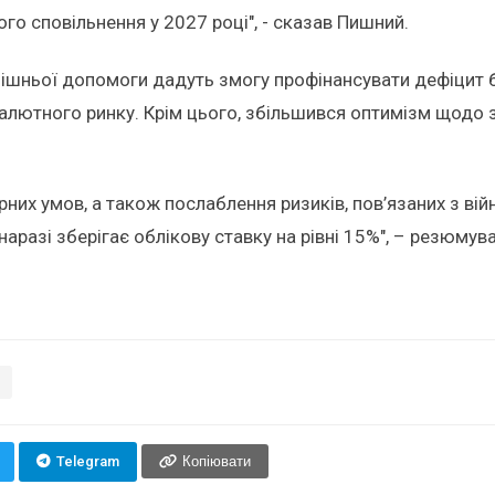
го сповільнення у 2027 році", - сказав Пишний.
нішньої допомоги дадуть змогу профінансувати дефіцит 
валютного ринку. Крім цього, збільшився оптимізм щодо 
них умов, а також послаблення ризиків, пов’язаних з вій
разі зберігає облікову ставку на рівні 15%", – резюмув
Telegram
Копіювати