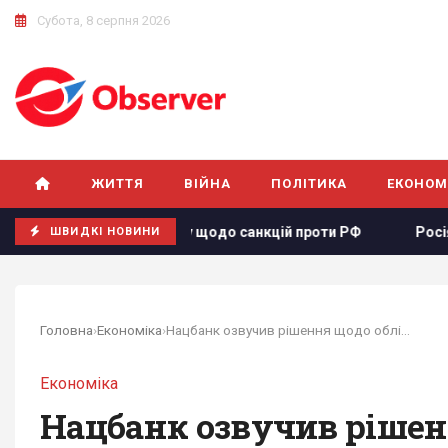
Субота, 8 серпня 2026
ЖИТТЯ
ВІЙНА
ПОЛІТИКА
ЕКОНОМ
 США законопроєкту щодо санкцій проти РФ
Росія збирає
ШВИДКІ НОВИНИ
Головна
›
Економіка
›
Нацбанк озвучив рішення щодо облікової ставки:...
Економіка
Нацбанк озвучив рішенн