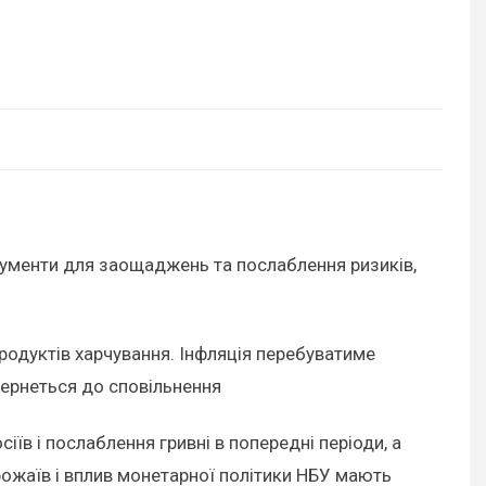
трументи для заощаджень та послаблення ризиків,
продуктів харчування. Інфляція перебуватиме
вернеться до сповільнення
їв і послаблення гривні в попередні періоди, а
врожаїв і вплив монетарної політики НБУ мають