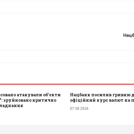
Нацб
совано атакували обʼєкти
Нацбанк посилив гривню до
": зруйновано критично
офіційний курс валют на 
бладнання
07.08.2026