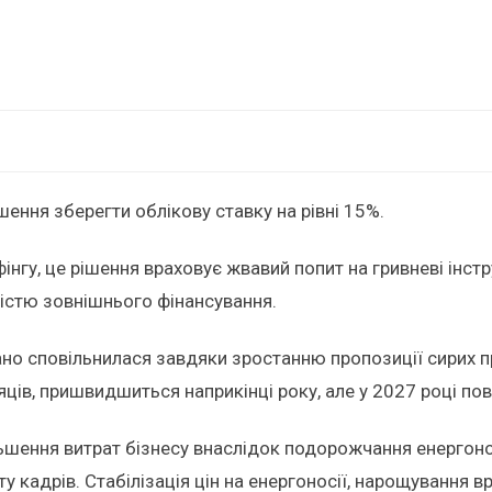
шення зберегти облікову ставку на рівні 15%.
фінгу, це рішення враховує жвавий попит на гривневі інс
ністю зовнішнього фінансування.
вано сповільнилася завдяки зростанню пропозиції сирих 
ців, пришвидшиться наприкінці року, але у 2027 році по
ьшення витрат бізнесу внаслідок подорожчання енергоносі
у кадрів. Стабілізація цін на енергоносії, нарощування 