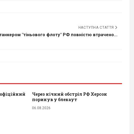
НАСТУПНА СТАТТЯ
танкером "тіньового флоту" РФ повністю втрачено...
 офіційний
Через нічний обстріл РФ Херсон
поринув у блекаут
06.08.2026