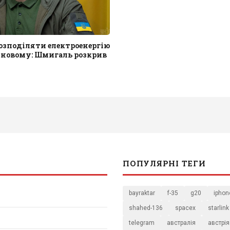
розподіляти електроенергію
-новому: Шмигаль розкрив
ПОПУЛЯРНІ ТЕГИ
bayraktar
f-35
g20
iphon
shahed-136
spacex
starlink
telegram
австралія
австрія