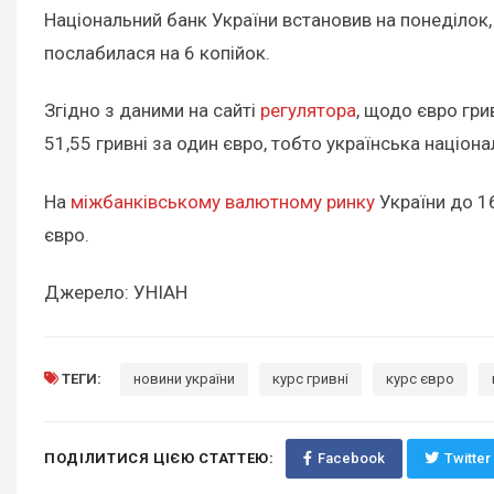
Національний банк України встановив на понеділок, 2
послабилася на 6 копійок.
Згідно з даними на сайті
регулятора
, щодо євро гри
51,55 гривні за один євро, тобто українська націон
На
міжбанківському валютному ринку
України до 16
євро.
Джерело: УНІАН
ТЕГИ:
новини україни
курс гривні
курс євро
ПОДІЛИТИСЯ ЦІЄЮ СТАТТЕЮ:
Facebook
Twitter