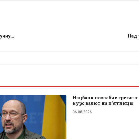
чну...
Над 
Нацбанк послабив гривню:
курс валют на п’ятницю
06.08.2026