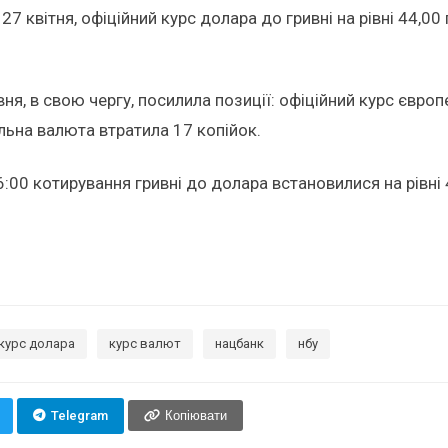
7 квітня, офіційний курс долара до гривні на рівні 44,00
вня, в свою чергу, посилила позиції: офіційний курс євро
альна валюта втратила 17 копійок.
:00 котирування гривні до долара встановилися на рівні 4
курс долара
курс валют
нацбанк
нбу
Telegram
Копіювати