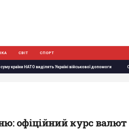
ІКА
СВІТ
СПОРТ
АТО виділять Україні військової допомоги
США запровадил
ню: офіційний курс валют 