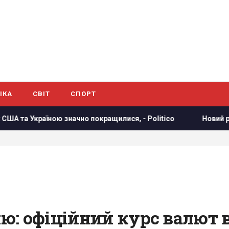
ІКА
СВІТ
СПОРТ
 Україною значно покращилися, - Politico
Новий рівень ес
: офіційний курс валют в 