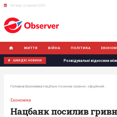
Четвер, 6 серпня 2026
ЖИТТЯ
ВІЙНА
ПОЛІТИКА
ЕКОНОМ
х росіян, - Sky News
Розвідувальні відносини між США та
ШВИДКІ НОВИНИ
Головна
›
Економіка
›
Нацбанк посилив гривню: офіційний курс валют в...
Економіка
Нацбанк посилив гривню