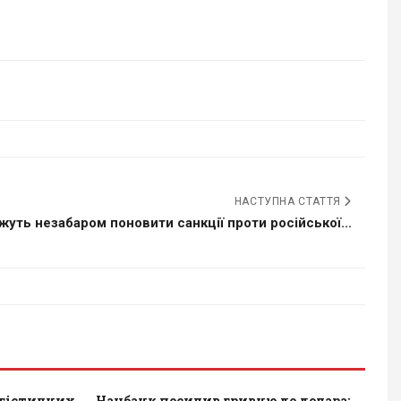
НАСТУПНА СТАТТЯ
уть незабаром поновити санкції проти російської...
огістичних
Нацбанк посилив гривню до долара: