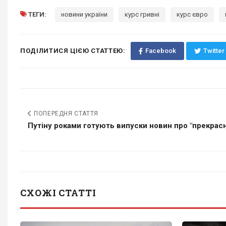
ТЕГИ:
новини україни
курс гривні
курс євро
ПОДІЛИТИСЯ ЦІЄЮ СТАТТЕЮ:
Facebook
Twitter
ПОПЕРЕДНЯ СТАТТЯ
Путіну роками готують випуски новин про "прекрасну
СХОЖІ СТАТТІ