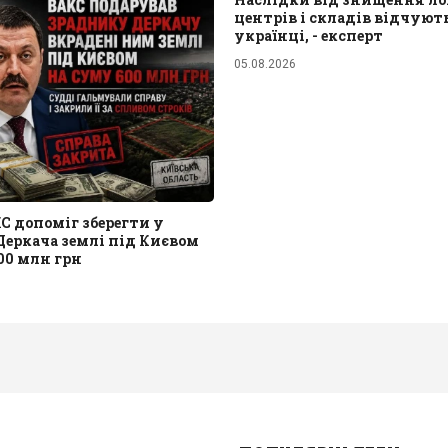
центрів і складів відчують
українці, - експерт
05.08.2026
 допоміг зберегти у
Деркача землі під Києвом
00 млн грн