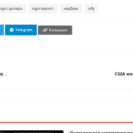
курс долара
курс валют
нацбанк
нбу
Telegram
Копіювати
...
США мож
Наслідки від знищення л