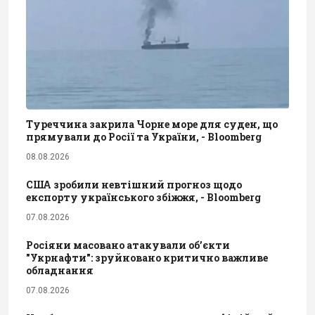
Туреччина закрила Чорне море для суден, що
прямували до Росії та України, - Bloomberg
08.08.2026
США зробили невтішний прогноз щодо
експорту українського збіжжя, - Bloomberg
07.08.2026
Росіяни масовано атакували обʼєкти
"Укрнафти": зруйновано критично важливе
обладнання
07.08.2026