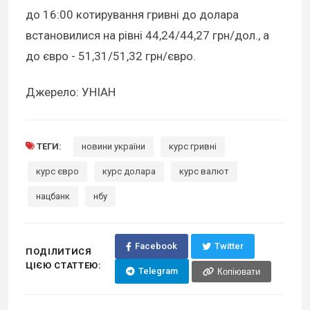
до 16:00 котирування гривні до долара
встановилися на рівні 44,24/44,27 грн/дол., а
до євро - 51,31/51,32 грн/євро.
Джерело: УНІАН
ТЕГИ:
новини україни
курс гривні
курс євро
курс долара
курс валют
нацбанк
нбу
Facebook
Twitter
ПОДІЛИТИСЯ
ЦІЄЮ СТАТТЕЮ:
Telegram
Копіювати