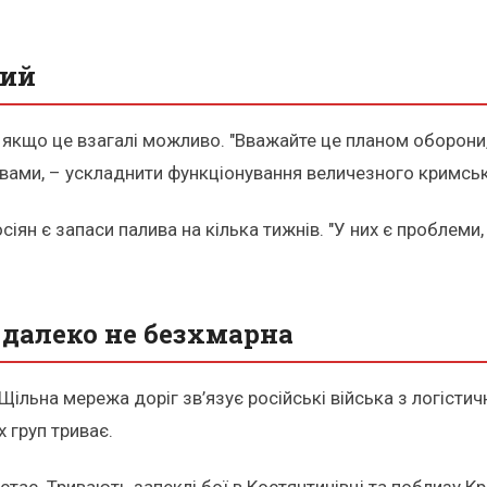
ний
, якщо це взагалі можливо. "Вважайте це планом оборони,
вами, – ускладнити функціонування величезного кримськ
сіян є запаси палива на кілька тижнів. "У них є проблеми
 далеко не безхмарна
льна мережа доріг зв’язує російські війська з логістичн
 груп триває.
остає. Тривають запеклі бої в Костянтинівці та поблизу 