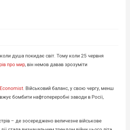
це коли душа покидає світ. Тому коли 25 червня
рів про мир
, він немов давав зрозуміти
 Economist
. Військовий баланс, у свою чергу, менш
вжує бомбити нафтопереробні заводи в Росії,
острів – де зосереджено величезне військове
дії стала визначальним трендом війни цього літа.