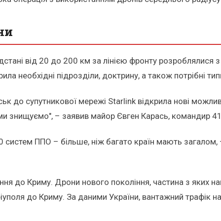
ни
відстані від 20 до 200 км за лінією фронту розроблялися 
рила необхідні підрозділи, доктрину, а також потрібні типи
ьк до супутникової мережі Starlink відкрила нові можливо
 ми знищуємо", – заявив майор Євген Карась, командир 41
 систем ППО – більше, ніж багато країн мають загалом, – 
ня до Криму. Дрони нового покоління, частина з яких на
ріуполя до Криму. За даними України, вантажний трафік на