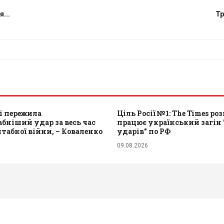
...
Тр
і пережила
Ціль Росії №1: The Times роз
ніший удар за весь час
працює український загін
абної війни, – Коваленко
ударів" по РФ
09.08.2026