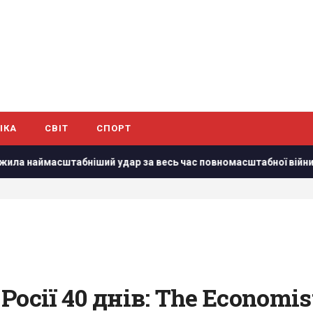
ІКА
СВІТ
СПОРТ
штабніший удар за весь час повномасштабної війни, – Ковален
осії 40 днів: The Economi