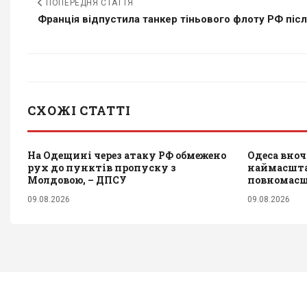
ПОПЕРЕДНЯ СТАТТЯ
Франція відпустила танкер тіньового флоту РФ після
СХОЖІ СТАТТІ
На Одещині через атаку РФ обмежено
Одеса вноч
рух до пунктів пропуску з
наймасштаб
Молдовою, – ДПСУ
повномасшт
09.08.2026
09.08.2026