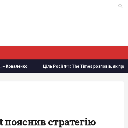
ко
Ціль Росії №1: The Times розповів, як працює українськ
st пояснив стратегію