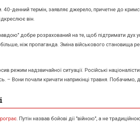
и. 40-денний термін, заявляє джерело, причетне до кримс
підкреслює він.
 правдою" добре розрахований на те, щоб підтримати дух 
більше, ніж пропаганда. Зміна військового становища реа
ив режим надзвичайної ситуації. Російські націоналісти 
ь. – Вони почали кричати наприкінці травня. Побачимо, де
і
програє
. Путін назвав бойові дії "війною", а не традицій