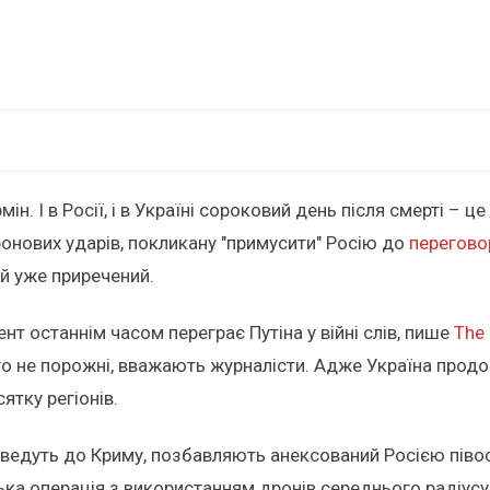
ін. І в Росії, і в Україні сороковий день після смерті – 
нових ударів, покликану "примусити" Росію до
перегово
й уже приречений.
т останнім часом переграє Путіна у війні слів, пише
The
го не порожні, вважають журналісти. Адже Україна продо
тку регіонів.
о ведуть до Криму, позбавляють анексований Росією пів
ька операція з використанням дронів середнього радіусу 