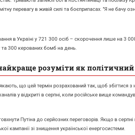
ітну перевагу в живій силі та боєприпасах. "Я не бачу озн
ння в Україні у 721 300 осіб – скорочення лише на 3 000
т та 300 керованих бомб на день.
 найкраще розуміти як політичний
атякають, що цей термін розрахований так, щоб збігтися
аналів у відкриті в серпні, коли російське вище командув
вхнути Путіна до серйозних переговорів. Якщо в серпні н
кої кампанії зі знищення української енергосистеми.