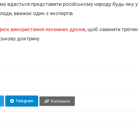
ому вдасться представити російському народу будь-яку у
лади, вважає один з експертів.
рює використання наземних дронів
, щоб замінити третин
ськову доктрину.
Telegram
Копіювати