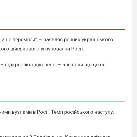
 а не перемоги", – заявляє речник українського
ого військового угруповання Росії.
, – підкреслює джерело, – але поки що це не
ими вузлами в Росії. Темп російського наступу,
Краматорська й Слов’янська. Командир елітного