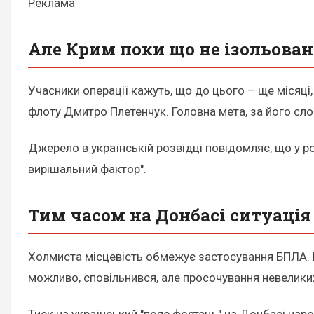
Реклама
Але Крим поки що не ізольова
Учасники операції кажуть, що до цього – ще місяці
флоту Дмитро Плетенчук. Головна мета, за його сло
Джерело в українській розвідці повідомляє, що у ро
вирішальний фактор".
Тим часом на Донбасі ситуація
Холмиста місцевість обмежує застосування БПЛА. Щі
можливо, сповільнився, але просочування невеликих
Тиск на український "пояс фортець" на Донбасі нар