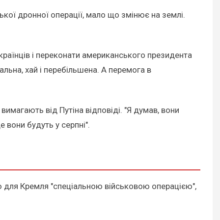
ької дронної операції, мало що змінює на землі.
українців і переконати американського президента
льна, хай і перебільшена. А перемога в
вимагають від Путіна відповіді. "Я думав, вони
 вони будуть у серпні".
ною для Кремля "спеціальною військовою операцією",