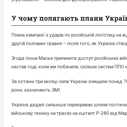
У чому полягають плани Украї
Плани кампанії з ударів по російській логістиці на 
другій половині травня – після того, як Україна ство
Згода Ілона Маска припинити доступ російських війс
настав тоді, коли ми побачили, скільки систем ППО
За останні три місяці сили України знищили понад 70
роки, зазначають ЗМІ.
Україна дедалі сильніше перекриває шляхи постачан
військову техніку на трасах на кшталт Р-280 від Ма