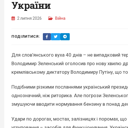
України
2 липня 2026
Війна
ПОДІЛИТИСЯ:
Для слов’янського вуха 40 днів – не випадковий терм
Володимир Зеленський оголосив про нову хвилю дро
кремлівському диктатору Володимиру Путіну, що то
Подібними різкими посланнями український президен
однозначний, ніж риторика. Але погрози Зеленсько
змушуючи вводити нормування бензину в понад деся
Удари по дорогах, мостах, залізницях і поромах, щ
угруповання – засобів для функціонування. Українс