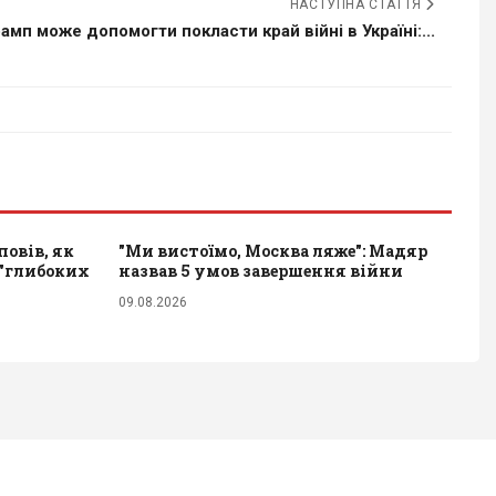
НАСТУПНА СТАТТЯ
амп може допомогти покласти край війні в Україні:...
повів, як
"Ми вистоїмо, Москва ляже": Мадяр
 "глибоких
назвав 5 умов завершення війни
09.08.2026