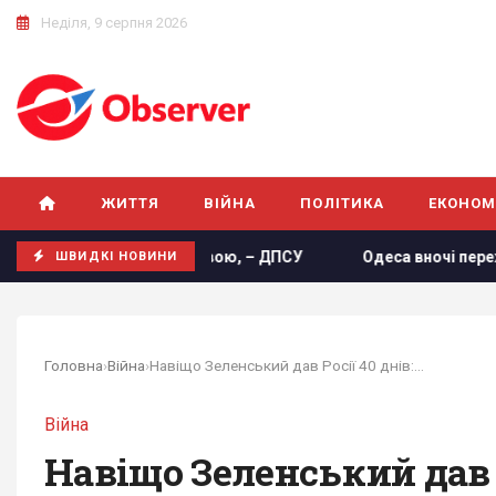
Неділя, 9 серпня 2026
ЖИТТЯ
ВІЙНА
ПОЛІТИКА
ЕКОНОМ
опуску з Молдовою, – ДПСУ
Одеса вночі пережила наймас
ШВИДКІ НОВИНИ
Головна
›
Війна
›
Навіщо Зеленський дав Росії 40 днів: The...
Війна
Навіщо Зеленський дав Р