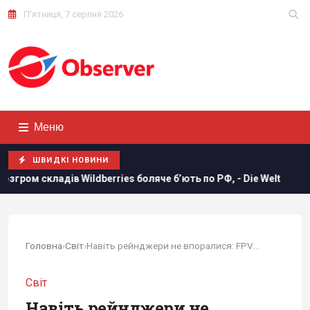
П'ятниця, 7 серпня 2026
Меню
ШВИДКІ НОВИНИ
 боляче бʼють по РФ, - Die Welt
Росія вдарила по футбол
Головна
›
Світ
›
Навіть рейнджери не впоралися: FPV-дрони...
Світ
Навіть рейнджери не