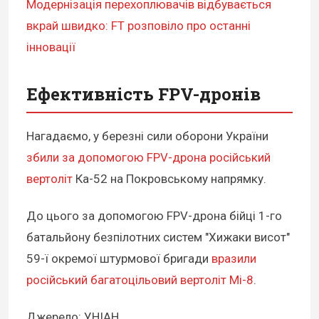
Модернізація перехоплювачів відбувається
вкрай швидко: FT розповіло про останні
інновації
Ефективність FPV-дронів
Нагадаємо, у березні сили оборони України
збили за допомогою FPV-дрона російський
вертоліт
Ка-52 на Покровському напрямку.
До цього за допомогою FPV-дрона бійці 1-го
батальйону безпілотних систем "Хижаки висот"
59-ї окремої штурмової бригади
вразили
російський багатоцільовий вертоліт Мі-8
.
Джерело: УНІАН