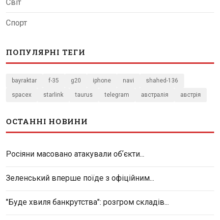
Світ
Спорт
ПОПУЛЯРНІ ТЕГИ
bayraktar
f-35
g20
iphone
navi
shahed-136
spacex
starlink
taurus
telegram
австралія
австрія
ОСТАННІ НОВИНИ
Росіяни масовано атакували обʼєкти...
Зеленський вперше поїде з офіційним...
"Буде хвиля банкрутства": розгром складів...