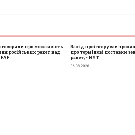
заговорили про можливість
Захід проігнорував проха
ня російських ракет над
про термінові поставки з
- PAP
ракет, - NYT
06.08.2026