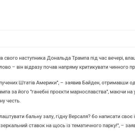
в свого наступника Дональда Трампа під час вечері, в
ово – він відразу почав напряму критикувати чинного 
лучених Штатів Америки", – заявив Байден, отримавши од
мпа за його "ганебні проєкти марнославства", маючи на у
ну честь.
лаштувати бальну залу, гідну Версаля? бо написати своє і
еркальний ставок на щось із тематичного парку!", – зая