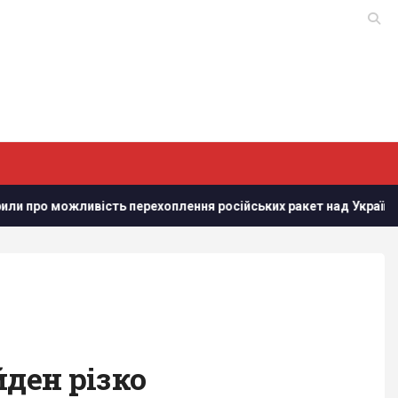
 можливість перехоплення російських ракет над Україною, - PA
йден різко