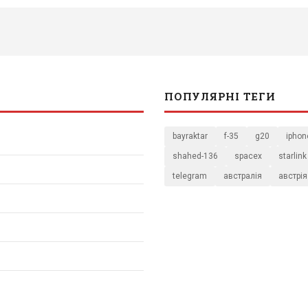
ПОПУЛЯРНІ ТЕГИ
bayraktar
f-35
g20
iphon
shahed-136
spacex
starlink
telegram
австралія
австрія