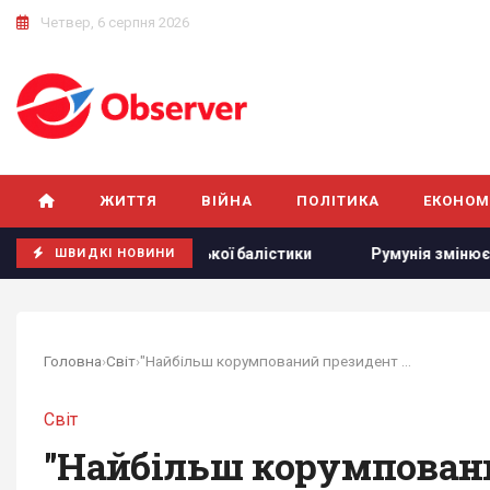
Четвер, 6 серпня 2026
ЖИТТЯ
ВІЙНА
ПОЛІТИКА
ЕКОНОМ
о створення української балістики
Румунія змінює течію 
ШВИДКІ НОВИНИ
Головна
›
Світ
›
"Найбільш корумпований президент в історії":...
Світ
"Найбільш корумпований