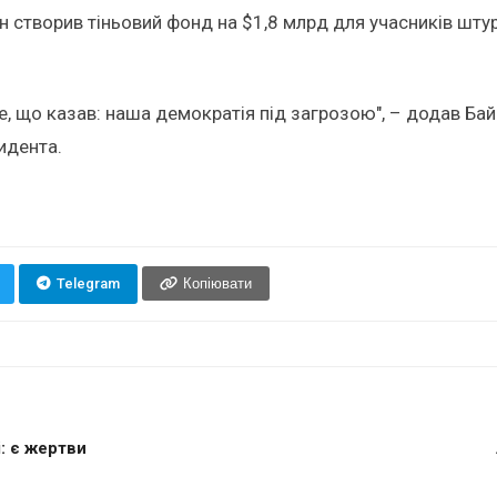
 створив тіньовий фонд на $1,8 млрд для учасників штурму
е, що казав: наша демократія під загрозою", – додав Бай
идента.
Telegram
Копіювати
: є жертви