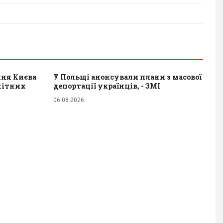
ння Києва
У Польщі анонсували плани з масової
енітних
депортації українців, - ЗМІ
06.08.2026