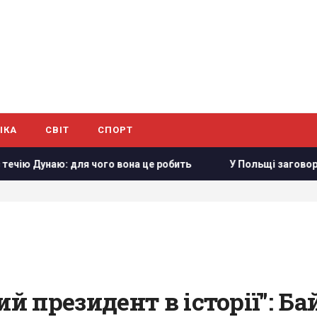
ІКА
СВІТ
СПОРТ
Дунаю: для чого вона це робить
У Польщі заговорили про
 президент в історії": Ба