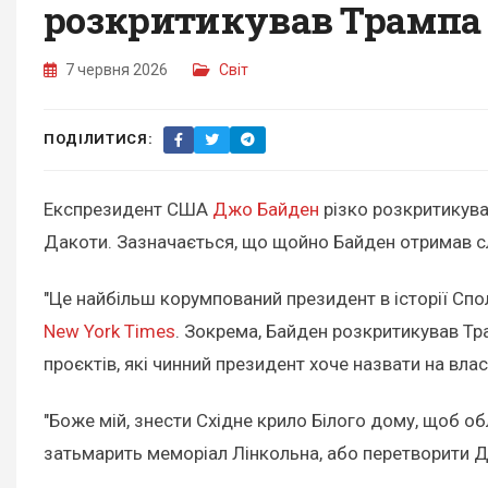
розкритикував Трампа
7 червня 2026
Світ
ПОДІЛИТИСЯ:
Експрезидент США
Джо Байден
різко розкритикува
Дакоти. Зазначається, що щойно Байден отримав сл
"Це найбільш корумпований президент в історії Спо
New York Times
. Зокрема, Байден розкритикував Тра
проєктів, які чинний президент хоче назвати на влас
"Боже мій, знести Східне крило Білого дому, щоб об
затьмарить меморіал Лінкольна, або перетворити Дз