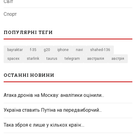
Світ
Спорт
ПОПУЛЯРНІ ТЕГИ
bayraktar
f-35
g20
iphone
navi
shahed-136
spacex
starlink
taurus
telegram
австралія
австрія
ОСТАННІ НОВИНИ
Атака дронів на Москву: аналітики оцінили...
Україна ставить Путіна на передвиборчий...
Така зброя є лише у кількох країн:...