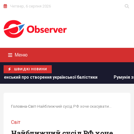
Четвер, 6 серпня 2026
Меню
ШВИДКІ НОВИНИ
ення української балістики
Румунія змінює течію Дунаю: 
Головна
›
Світ
›
Найближчий сусід РФ хоче скасувати заборону на...
Світ
Найближчий сусід РФ хоче