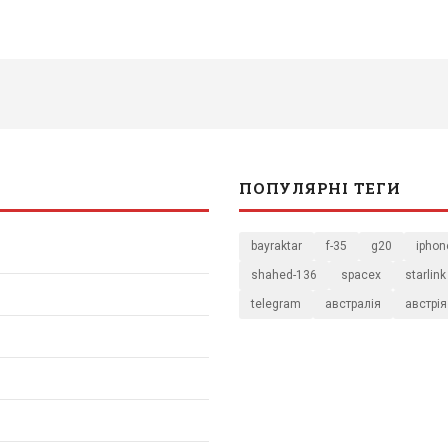
ПОПУЛЯРНІ ТЕГИ
bayraktar
f-35
g20
iphon
shahed-136
spacex
starlink
telegram
австралія
австрія