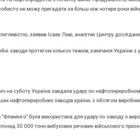
собисто не можу пригадати за більш ніж чотири роки війн
легливістю, заявив Ісаак Леві, аналітик Центру дослідже
і заводи протягом кількох тижнів, кампанія України з у
 ніч на суботу Україна завдала удару по нафтопереробно
ьших нафтопереробних заводів країни, з обсягом виробниц
"Фламінго" була використана для удару по заводу з виро
 понад 30 000 тонн вибухових речовин військового призн