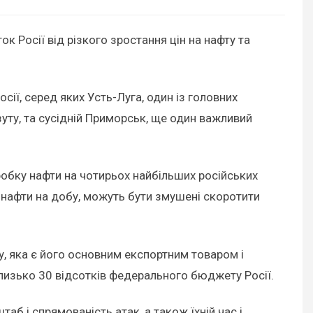
ок Росії від різкого зростання цін на нафту та
сії, серед яких Усть-Луга, один із головних
уту, та сусідній Приморськ, ще один важливий
еробку нафти на чотирьох найбільших російських
 нафти на добу, можуть бути змушені скоротити
, яка є його основним експортним товаром і
лизько 30 відсотків федерального бюджету Росії.
аб і спрямованість атак, а також їхній час і