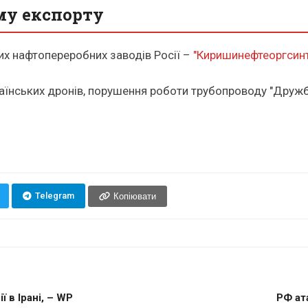
му експорту
ших нафтопереробних заводів Росії –
"Киришинефтеоргсинт
раїнських дронів, порушення роботи трубопроводу "Друж
Telegram
Копіювати
 в Ірані, – WP
РФ ата