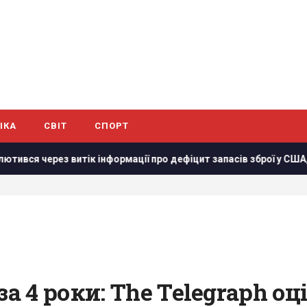
ІКА
СВІТ
СПОРТ
інформації про дефіцит запасів зброї у США, – CNN
Украї
 4 роки: The Telegraph оц