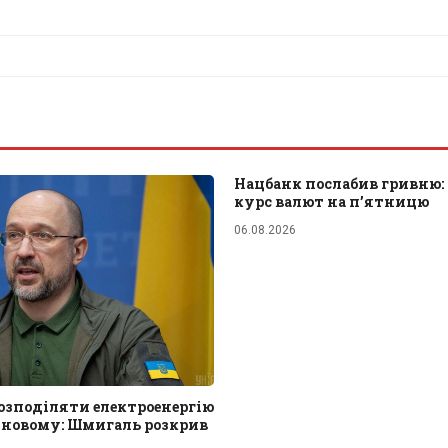
Нацбанк послабив гривню:
курс валют на п’ятницю
06.08.2026
розподіляти електроенергію
-новому: Шмигаль розкрив