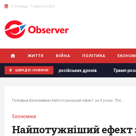
П'ятниця, 7 серпня 2026
ЖИТТЯ
ВІЙНА
ПОЛІТИКА
ЕКОНОМ
лювання російських дронів
Трамп розлютився через витік 
ШВИДКІ НОВИНИ
Головна
›
Економіка
›
Найпотужніший ефект за 4 роки: The Telegraph...
Економіка
Найпотужніший ефект за