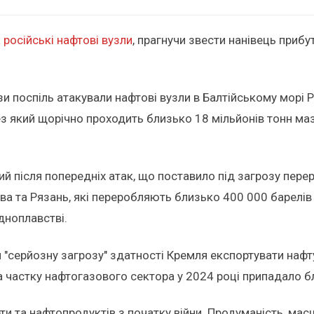
 російські нафтові вузли
, прагнучи звести нанівець прибут
и поспіль атакували нафтові вузли в Балтійському морі Ро
ез який щорічно проходить близько 18 мільйонів тонн маз
тий після попередніх атак, що поставило під загрозу пер
ва та Рязань, які переробляють близько 400 000 барелів
дноплавстві.
"серйозну загрозу" здатності Кремля експортувати нафту
частку нафтогазового сектора у 2024 році припадало б
и та нафтопродуктів з початку війни. Продуманість, масшт