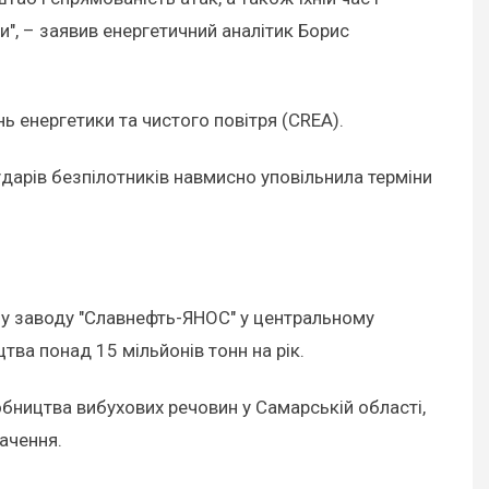
и", – заявив енергетичний аналітик Борис
нь енергетики та чистого повітря (CREA).
дарів безпілотників навмисно уповільнила терміни
му заводу "Славнефть-ЯНОС" у центральному
тва понад 15 мільйонів тонн на рік.
бництва вибухових речовин у Самарській області,
ачення.