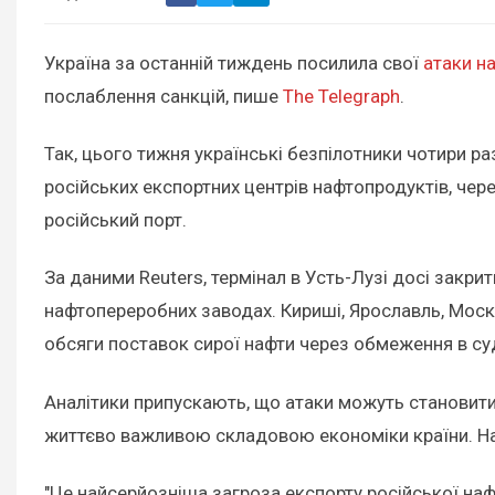
Україна за останній тиждень посилила свої
атаки на
послаблення санкцій, пише
The Telegraph
.
Так, цього тижня українські безпілотники чотири раз
російських експортних центрів нафтопродуктів, чер
російський порт.
За даними Reuters, термінал в Усть-Лузі досі закри
нафтопереробних заводах. Кириші, Ярославль, Моск
обсяги поставок сирої нафти через обмеження в су
Аналітики припускають, що атаки можуть становити 
життєво важливою складовою економіки країни. На 
"Це найсерйозніша загроза експорту російської нафт