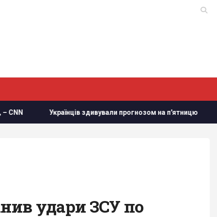
нців здивували прогнозом на п'ятницю
Путін може напас
інив удари ЗСУ по