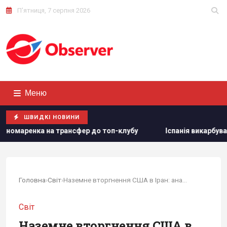
П'ятниця, 7 серпня 2026
Меню
ШВИДКІ НОВИНИ
оп-клубу
Іспанія викарбувала пам'ятну срібну монету на ч
Головна
›
Світ
›
Наземне вторгнення США в Іран: аналітик навів...
Світ
Наземне вторгнення США в