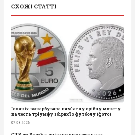
СХОЖІ СТАТТІ
Іспанія викарбувала пам'ятну срібну монету
на честь тріумфу збірної з футболу (фото)
07.08.2026
США та Україна спільно працюють над