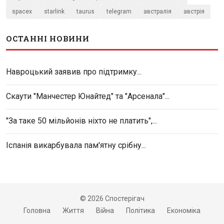
spacex
starlink
taurus
telegram
австралія
австрія
ОСТАННІ НОВИНИ
Навроцький заявив про підтримку...
Скаути "Манчестер Юнайтед" та "Арсенала"...
"За таке 50 мільйонів ніхто не платить",...
Іспанія викарбувала пам'ятну срібну...
© 2026 Спостерігач
Головна
Життя
Війна
Політика
Економіка