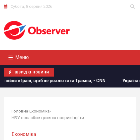
Субота, 8 серпня 2026
Меню
ШВИДКІ НОВИНИ
 Ірані, щоб не розлютити Трампа, - CNN
Україна погодилас
Головна
›
Економіка
›
НБУ послабив гривню наприкінці тижня:...
Економіка