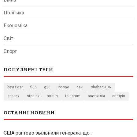
Політика
Економіка
Світ
Спорт
ПОПУЛЯРНІ ТЕГИ
bayraktar
f-35
g20
iphone
navi
shahed-136
spacex
starlink
taurus
telegram
австралія
австрія
ОСТАННІ НОВИНИ
США раптово звільнили генерала, що...