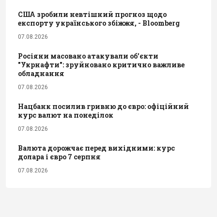
США зробили невтішний прогноз щодо
експорту українського збіжжя, - Bloomberg
07.08.2026
Росіяни масовано атакували обʼєкти
"Укрнафти": зруйновано критично важливе
обладнання
07.08.2026
Нацбанк посилив гривню до євро: офіційний
курс валют на понеділок
07.08.2026
Валюта дорожчає перед вихідними: курс
долара і євро 7 серпня
07.08.2026