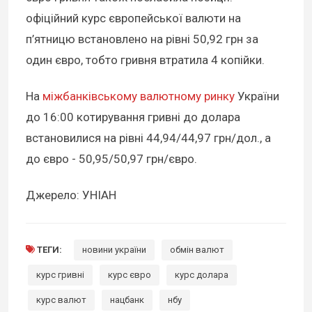
офіційний курс європейської валюти на
п’ятницю встановлено на рівні 50,92 грн за
один євро, тобто гривня втратила 4 копійки.
На
міжбанківському валютному ринку
України
до 16:00 котирування гривні до долара
встановилися на рівні 44,94/44,97 грн/дол., а
до євро - 50,95/50,97 грн/євро.
Джерело: УНІАН
ТЕГИ:
новини україни
обмін валют
курс гривні
курс євро
курс долара
курс валют
нацбанк
нбу