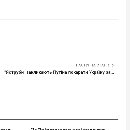
НАСТУПНА СТАТТЯ
"Яструби" закликають Путіна покарати Україну за...
ерсон
На Дніпропетровщині люди вже