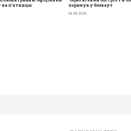
т на п’ятницю
поринув у блекаут
06.08.2026