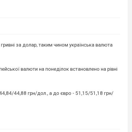
6 гривні за долар, таким чином українська валюта
опейської валюти на понеділок встановлено на рівні
4,84/44,88 грн/дол., а до євро - 51,15/51,18 грн/