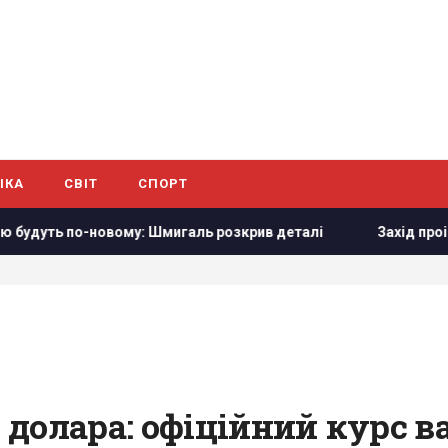
ІКА
СВІТ
СПОРТ
уть по-новому: Шмигаль розкрив деталі
Захід проігнорув
долара: офіційний курс в