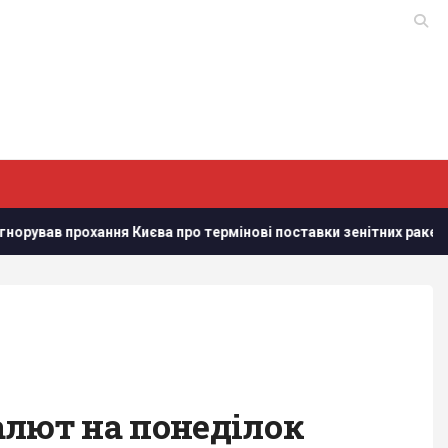
ав прохання Києва про термінові поставки зенітних ракет, - NYT
алют на понеділок