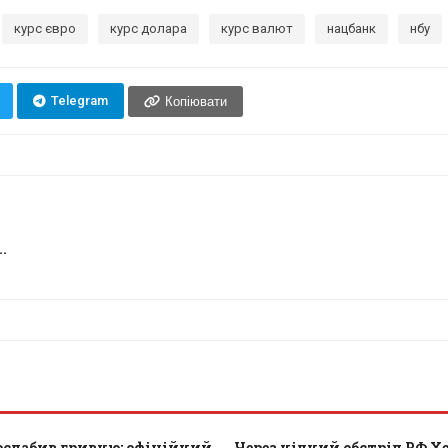
курс євро
курс долара
курс валют
нацбанк
нбу
Telegram
Копіювати
.
ослабив гривню: офіційний
Через нічний обстріл РФ Х