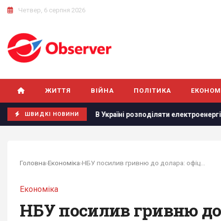
Четвер, 6 серпня 2026
ЖИТТЯ
ВІЙНА
ПОЛІТИКА
ЕКОНОМ
чати 8 серпня
В Україні розподіляти електроенергію буд
ШВИДКІ НОВИНИ
Головна
›
Економіка
›
НБУ посилив гривню до долара: офіційний курс...
Економіка
НБУ посилив гривню до 