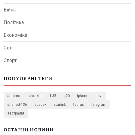
Війна
Політика
Економіка
Світ
Спорт
ПОПУЛЯРНІ ТЕГИ
atacms
bayraktar
f-35
g20
iphone
navi
shahed-136
spacex
starlink
taurus
telegram
австралія
ОСТАННІ НОВИНИ