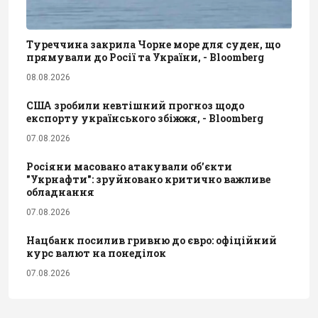
Туреччина закрила Чорне море для суден, що
прямували до Росії та України, - Bloomberg
08.08.2026
США зробили невтішний прогноз щодо
експорту українського збіжжя, - Bloomberg
07.08.2026
Росіяни масовано атакували обʼєкти
"Укрнафти": зруйновано критично важливе
обладнання
07.08.2026
Нацбанк посилив гривню до євро: офіційний
курс валют на понеділок
07.08.2026