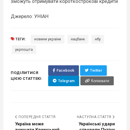
зможуть отримувати короткострокові кредити.
Джерело: УНІАН
ТЕГИ:
новини україни
нацбанк
нбу
укрпошта
Facebook
Twitter
ПОДІЛИТИСЯ
ЦІЄЮ СТАТТЕЮ:
Telegram
Копіювати
ПОПЕРЕДНЯ СТАТТЯ
НАСТУПНА СТАТТЯ
Україна може
Українські удари
знищити Кримський
створили Путіну