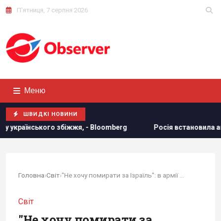
П'ятниця, 7 серпня 2026
Меню
ШВИДКІ НОВИНИ
біжжя, - Bloomberg
Росія встановила антидронові сітки н
Головна
›
Світ
›
"Не хочу помирати за Ізраїль": в армії США...
Світ
"Не хочу помирати за