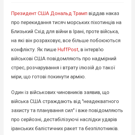
Президент США Дональд Трамп
віддав наказ
про перекидання тисяч морських піхотинців на
Близький Схід для війни в Ірані, проте війська,
на які він розраховує, все більше побоюються
конфлікту. Як пише
HuffPost
, в інтерв'ю
військові США повідомляють про надмірний
стрес, розчарування і втрату ілюзій до такої
міри, що готові покинути армію.
Один із військових чиновників заявив, що
війська США страждають від "неадекватного
захисту та планування сил" і вже повідомляють
про серйозні, дестабілізуючі наслідки ударів
іранських балістичних ракет та безпілотників.