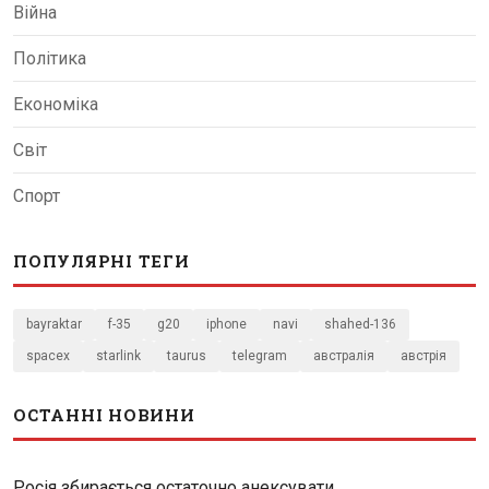
Війна
Політика
Економіка
Світ
Спорт
ПОПУЛЯРНІ ТЕГИ
bayraktar
f-35
g20
iphone
navi
shahed-136
spacex
starlink
taurus
telegram
австралія
австрія
ОСТАННІ НОВИНИ
Росія збирається остаточно анексувати...