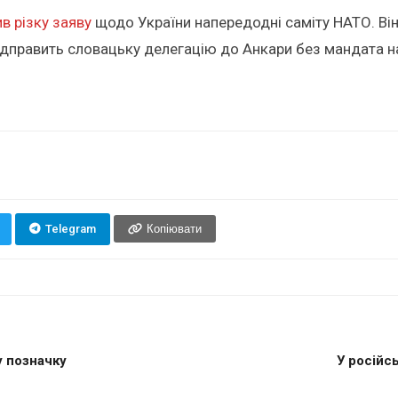
в різку заяву
щодо України напередодні саміту НАТО. Він
 відправить словацьку делегацію до Анкари без мандата н
Telegram
Копіювати
у позначку
У російс