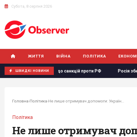
Субота, 8 серпня 2026
ЖИТТЯ
ВІЙНА
ПОЛІТИКА
ЕКОНОМ
нопроєкту щодо санкцій проти РФ
Росія збирається остат
ШВИДКІ НОВИНИ
Головна
›
Політика
›
Не лише отримувач допомоги: Україна хоче, щоб...
Політика
Не лише отримувач допо