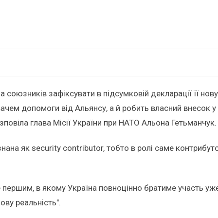
а союзників зафіксувати в підсумковій декларації її нову
вачем допомоги від Альянсу, а й робить власний внесок у
зповіла глава Місії України при НАТО Альона Гетьманчук.
ана як security contributor, тобто в ролі саме контрибу
ершим, в якому Україна повноцінно братиме участь уже "в 
ву реальність".