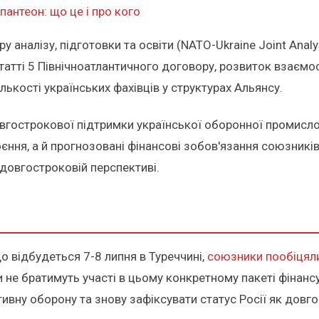
пантеон: що це і про кого
аналізу, підготовки та освіти (NATO-Ukraine Joint Analysi
статті 5 Північноатлантичного договору, розвиток взаємо
лькості українських фахівців у структурах Альянсу.
вгострокової підтримки української оборонної промислов
єння, а й прогнозовані фінансові зобов'язання союзників
довгостроковій перспективі.
о відбудеться 7-8 липня в Туреччині,
союзники пообіцяли
 не братимуть участі в цьому конкретному пакеті фінанс
тивну оборону та знову зафіксувати статус Росії як довг