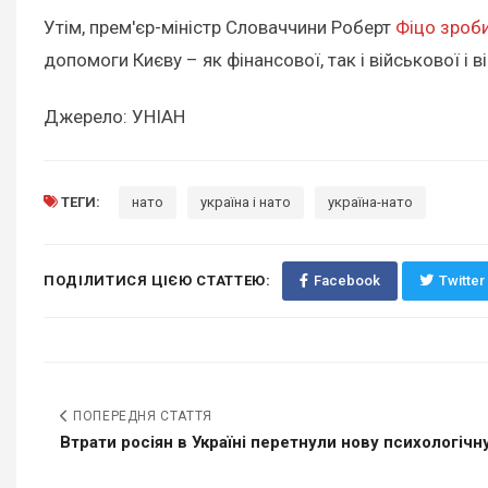
Утім, прем'єр-міністр Словаччини Роберт
Фіцо зроби
допомоги Києву – як фінансової, так і військової і
Джерело: УНІАН
ТЕГИ:
нато
україна і нато
україна-нато
ПОДІЛИТИСЯ ЦІЄЮ СТАТТЕЮ:
Facebook
Twitter
ПОПЕРЕДНЯ СТАТТЯ
Втрати росіян в Україні перетнули нову психологічн