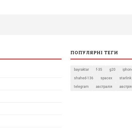
ПОПУЛЯРНІ ТЕГИ
bayraktar
f-35
g20
iphon
shahed-136
spacex
starlink
telegram
австралія
австрія