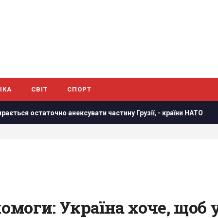
ІКА
СВІТ
СПОРТ
очно анексувати частину Грузії, - країни НАТО
В результ
моги: Україна хоче, щоб у