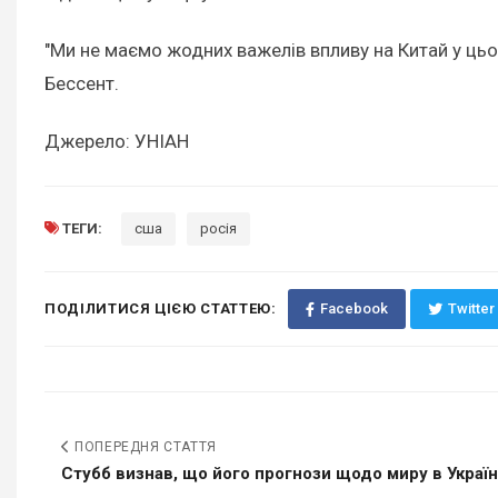
"Ми не маємо жодних важелів впливу на Китай у ць
Бессент.
Джерело: УНІАН
ТЕГИ:
сша
росія
ПОДІЛИТИСЯ ЦІЄЮ СТАТТЕЮ:
Facebook
Twitter
ПОПЕРЕДНЯ СТАТТЯ
Стубб визнав, що його прогнози щодо миру в Україні