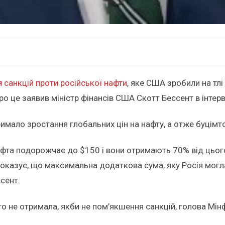
 санкцій проти російської нафти
, яке США зробили на тлі
ро це заявив міністр фінансів США Скотт Бессент в інтер
мало зростання глобальних цін на нафту, а отже буцімто 
афта подорожчає до $150 і вони отримають 70% від цьог
оказує, що максимальна додаткова сума, яку Росія могла
сент.
ого не отримала, якби не пом’якшення санкцій, голова Мі