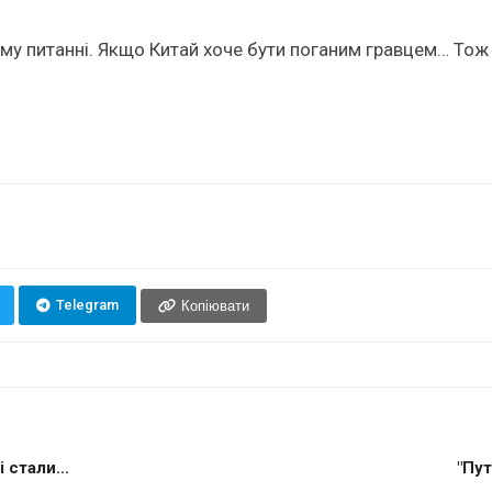
ому питанні. Якщо Китай хоче бути поганим гравцем… Тож
Telegram
Копіювати
 стали...
"Пут