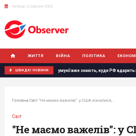
Четвер, 6 серпня 2026
ЖИТТЯ
ВІЙНА
ПОЛІТИКА
ЕКОНОМ
ю
В Румунії вже знають, куди РФ вдарить наступного разу,
ШВИДКІ НОВИНИ
Головна
›
Світ
›
"Не маємо важелів": у США зізналися, скільки...
Світ
"Не маємо важелів": у 