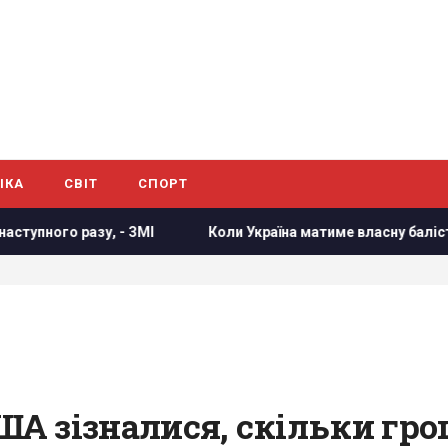
ІКА
СВІТ
СПОРТ
 - ЗМІ
Коли Україна матиме власну балістику: Зеленськи
США зізналися, скільки гр