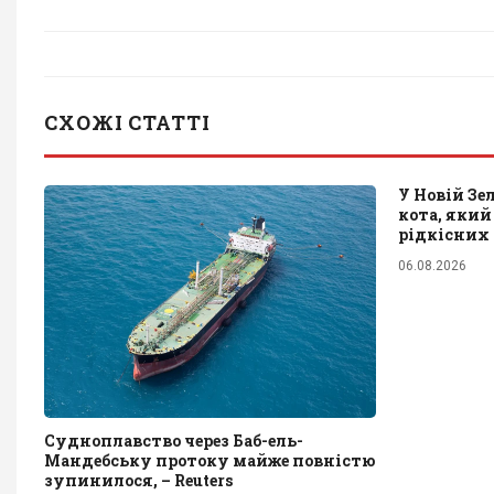
СХОЖІ СТАТТІ
У Новій Зе
кота, який
рідкісних
06.08.2026
Судноплавство через Баб-ель-
Мандебську протоку майже повністю
зупинилося, – Reuters