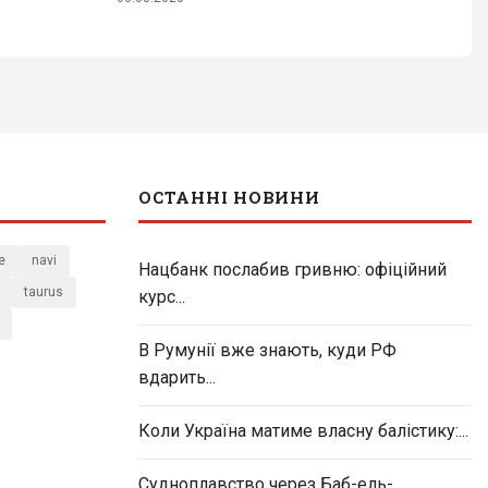
ОСТАННІ НОВИНИ
e
navi
Нацбанк послабив гривню: офіційний
taurus
курс...
В Румунії вже знають, куди РФ
вдарить...
Коли Україна матиме власну балістику:...
Судноплавство через Баб-ель-