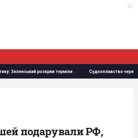
й розкрив терміни
Судноплавство через Баб-ель-Мандебс
ошей подарували РФ,