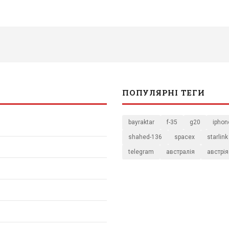
ПОПУЛЯРНІ ТЕГИ
bayraktar
f-35
g20
iphon
shahed-136
spacex
starlink
telegram
австралія
австрія