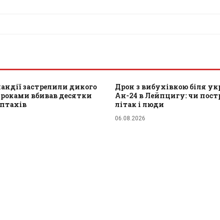
ландії застрелили дикого
Дрон з вибухівкою біля ук
 роками вбивав десятки
Ан-24 в Лейпцигу: чи пос
 птахів
літак і люди
06.08.2026