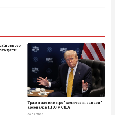
раїнського
траждали
Трамп заявив про "величезні запаси"
арсеналів ППО у США
06.08.2026