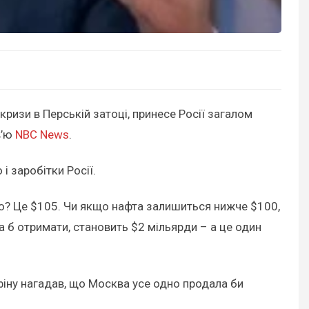
 кризи в Перській затоці, принесе Росії загалом
в’ю
NBC News
.
і заробітки Росії.
о? Це $105. Чи якщо нафта залишиться нижче $100,
 б отримати, становить $2 мільярди – а це один
нфіну нагадав, що Москва усе одно продала би