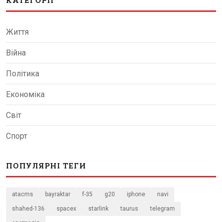
КАТЕГОРІЇ
Життя
Війна
Політика
Економіка
Світ
Спорт
ПОПУЛЯРНІ ТЕГИ
atacms
bayraktar
f-35
g20
iphone
navi
shahed-136
spacex
starlink
taurus
telegram