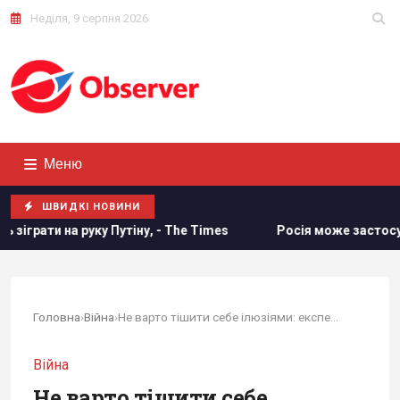
Неділя, 9 серпня 2026
Меню
ШВИДКІ НОВИНИ
у, - The Times
Росія може застосувати ядерну зброю прот
Головна
›
Війна
›
Не варто тішити себе ілюзіями: експерт...
Війна
Не варто тішити себе