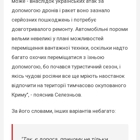
може - внаслідок українських атак за
допомогою дронів і ракет воно зазнало
серйозних пошкоджень і потребує
довготривалого ремонту. Автомобільні пороми
вельми невеликі у плані можливостей
переміщення вантажної техніки, оскільки надто
багато охочих переміщатися з їхньою
допомогою, бо почався туристичний сезон, і
якісь чудові росіяни все ще мріють наостанок
відпочити на території тимчасово окупованого
Криму", - пояснив Селезньов.
За його словами, інших варіантів небагато:
"Так, є дорога, причому не тільки