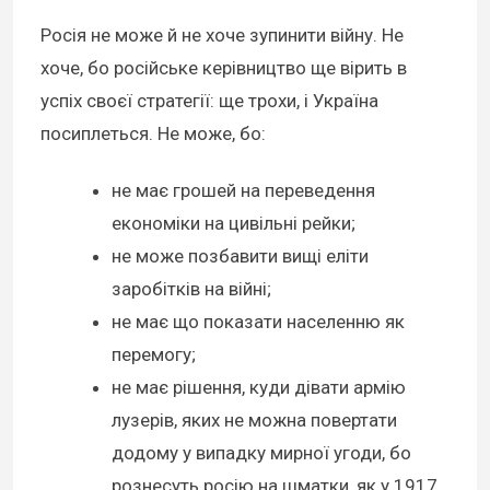
Росія не може й не хоче зупинити війну. Не
хоче, бо російське керівництво ще вірить в
успіх своєї стратегії: ще трохи, і Україна
посиплеться. Не може, бо:
не має грошей на переведення
економіки на цивільні рейки;
не може позбавити вищі еліти
заробітків на війні;
не має що показати населенню як
перемогу;
не має рішення, куди дівати армію
лузерів, яких не можна повертати
додому у випадку мирної угоди, бо
рознесуть росію на шматки, як у 1917.