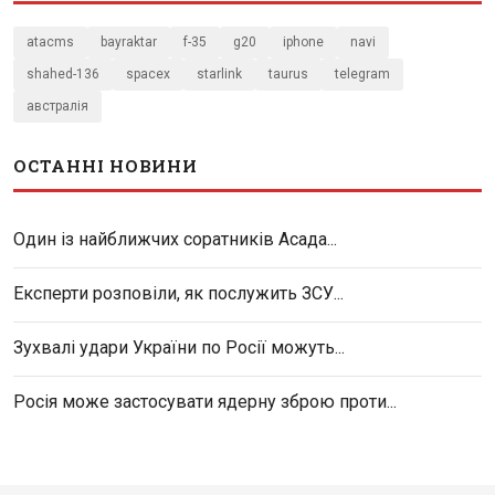
atacms
bayraktar
f-35
g20
iphone
navi
shahed-136
spacex
starlink
taurus
telegram
австралія
ОСТАННІ НОВИНИ
Один із найближчих соратників Асада...
Експерти розповіли, як послужить ЗСУ...
Зухвалі удари України по Росії можуть...
Росія може застосувати ядерну зброю проти...