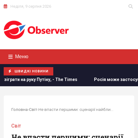
Неділя, 9 серпня 2026
Меню
ШВИДКІ НОВИНИ
Путіну, - The Times
Росія може застосувати ядерну зброю
Головна
›
Світ
›
Не впасти першими: сценарії найближчого майбутнього
Світ
Не впасти першими: сценарії