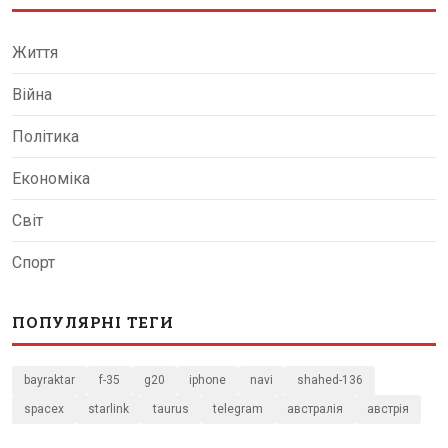
Життя
Війна
Політика
Економіка
Світ
Спорт
ПОПУЛЯРНІ ТЕГИ
bayraktar
f-35
g20
iphone
navi
shahed-136
spacex
starlink
taurus
telegram
австралія
австрія