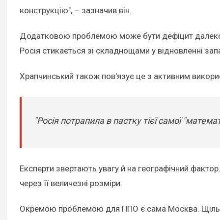
конструкцію", – зазначив він.
Додатковою проблемою може бути дефіцит далекобі
Росія стикається зі складнощами у відновленні зап
Храпчинський також пов'язує це з активним викорис
"Росія потрапила в пастку тієї самої "матема
Експерти звертають увагу й на географічний фактор
через її величезні розміри.
Окремою проблемою для ППО є сама Москва. Щільна