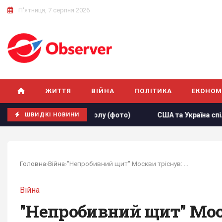
П'ятниця, 7 серпня 2026
ЖИТТЯ
ВІЙНА
ПОЛІТИКА
ЕКОНОМ
ірної з футболу (фото)
США та Україна спільно працюють
ШВИДКІ НОВИНИ
Головна
›
Війна
›
"Непробивний щит" Москви тріснув: в DW...
Війна
"Непробивний щит" Моск