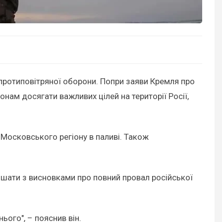
 протиповітряної оборони. Попри заяви Кремля про
нам досягати важливих цілей на території Росії,
Московського регіону в паливі. Також
спішати з висновками про повний провал російської
ього", – пояснив він.