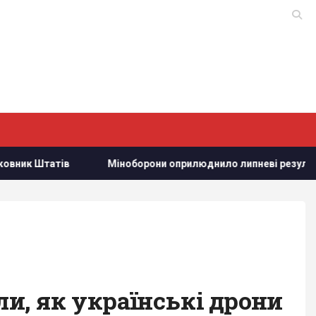
Міноборони оприлюднило липневі результати роботи ПП
и, як українські дрони