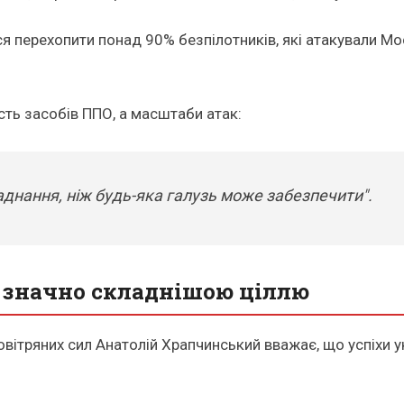
 перехопити понад 90% безпілотників, які атакували Мос
сть засобів ППО, а масштаби атак:
днання, ніж будь-яка галузь може забезпечити".
и значно складнішою ціллю
Повітряних сил Анатолій Храпчинський вважає, що успіхи 