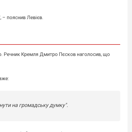
 – пояснив Левієв.
но. Речник Кремля Дмитро Пєсков наголосив, що
аже:
инути на громадську думку".