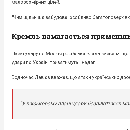
малорозмірних цілей.
"Чим щільніша забудова, особливо багатоповерхівки
Кремль намагається применши
Після удару по Москві російська влада заявила, щ
удари по Україні триватимуть і надалі.
Водночас Левієв вважає, що атаки українських дроні
"У військовому плані удари безпілотників ма