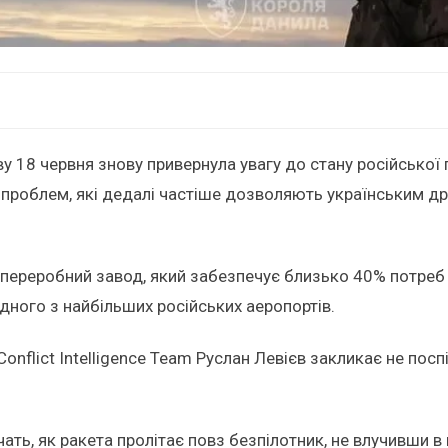
у 18 червня знову привернула увагу до стану російської
проблем, які дедалі частіше дозволяють українським дро
опереробний завод, який забезпечує близько 40% потреб 
ного з найбільших російських аеропортів.
Conflict Intelligence Team Руслан Левієв закликає не по
ать, як ракета пролітає повз безпілотник, не влучивши в н