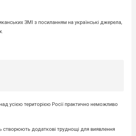
анських ЗМІ з посиланням на українські джерела,
х.
л над усією територією Росії практично неможливо
ль створюють додаткові труднощі для виявлення