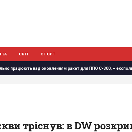
ІКА
СВІТ
СПОРТ
 над оновленням ракет для ППО С-300, – експолковник Штатів
ви тріснув: в DW розкрил