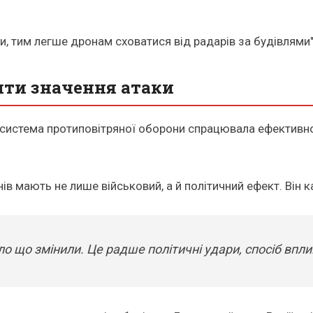
, тим легше дронам сховатися від радарів за будівлями",
ти значення атаки
о система протиповітряної оборони спрацювала ефектив
в мають не лише військовий, а й політичний ефект. Він к
ло що змінили. Це радше політичні удари, спосіб впл