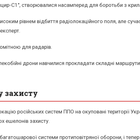
анцир-С1", створювалися насамперед для боротьби з крил
 високим рівнем відбиття радіолокаційного поля, але суч
 експерт.
помітною для радарів.
далекобійні дрони навчилися прокладати складні маршрут
у захисту
цію російських систем ППО на окуповані території Укр
ох ешелонів захисту.
 багатошарової системи протиповітряної оборони, і тепе