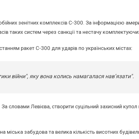
йних зенітних комплексів С-300. За інформацією америк
асів таких систем через санкції та нестачу комплектуючи
танням ракет С-300 для ударів по українських містах:
тики війни", яку вона колись намагалася нав’язати".
. За словами Левієва, створити суцільний захисний купо
 міська забудова та велика кількість висотних будіве