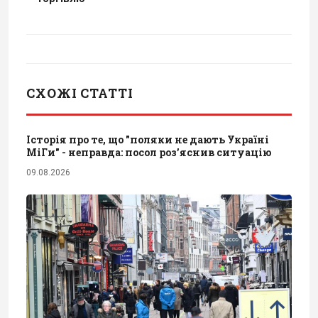
СХОЖІ СТАТТІ
Історія про те, що "поляки не дають Україні
МіГи" - неправда: посол роз’яснив ситуацію
09.08.2026