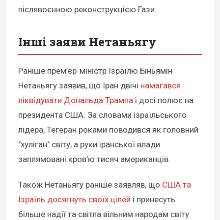
післявоєнною реконструкцією Гази.
Інші заяви Нетаньягу
Раніше прем’єр-міністр Ізраїлю Біньямін
Нетаньягу заявив, що Іран двічі
намагався
ліквідувати Дональда Трампа
і досі полює на
президента США. За словами ізраїльського
лідера, Тегеран роками поводився як головний
"хуліган" світу, а руки іранської влади
заплямовані кров’ю тисяч американців.
Також Нетаньягу раніше заявляв, що
США та
Ізраїль досягнуть своїх цілей
і принесуть
більше надії та світла вільним народам світу.