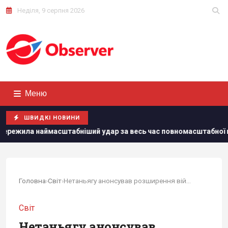
Неділя, 9 серпня 2026
Меню
ШВИДКІ НОВИНИ
табніший удар за весь час повномасштабної війни, – Коваленко
Головна
›
Світ
›
Нетаньягу анонсував розширення військового...
Світ
Нетаньягу анонсував