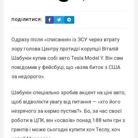
ПОДІЛИТИСЯ:
Одразу після «списання» із ЗСУ через втрату
зору голова Центру протидії корупції Віталій
Шабунін купив собі авто Tesla Model Y. Він сам
повідомив у фейсбуці, що «взяв биток з США
за недорого».
Шабунін спеціально зробив акцент на ціні авто,
щоб відволікти увагу від питання — «хто його
незрячого за кермо пустив?». Бо, за час своєї
роботи в ЦПК, він «освоїв» понад 188 млн грн з
грантів і може сьогодні купити хоч Теслу, хоч