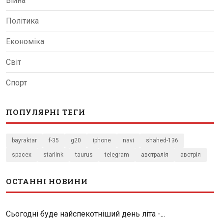
Війна
Політика
Економіка
Світ
Спорт
ПОПУЛЯРНІ ТЕГИ
bayraktar
f-35
g20
iphone
navi
shahed-136
spacex
starlink
taurus
telegram
австралія
австрія
ОСТАННІ НОВИНИ
Сьогодні буде найспекотніший день літа -...