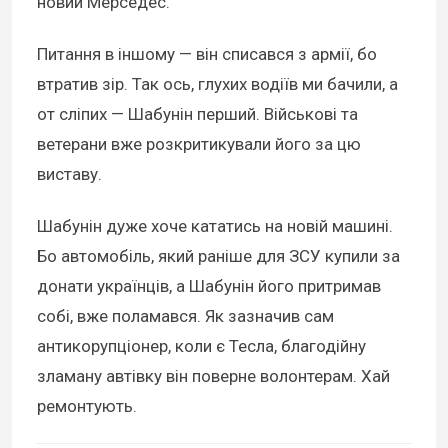
новий Мерседес.
Питання в іншому — він списався з армії, бо
втратив зір. Так ось, глухих водіїв ми бачили, а
от сліпих — Шабунін перший. Військові та
ветерани вже розкритикували його за цю
виставу.
Шабунін дуже хоче кататись на новій машині.
Бо автомобіль, який раніше для ЗСУ купили за
донати українців, а Шабунін його притримав
собі, вже поламався. Як зазначив сам
антикорупціонер, коли є Тесла, благодійну
зламану автівку він поверне волонтерам. Хай
ремонтують.