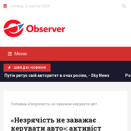
Четвер, 6 серпня 2026
Меню
ШВИДКІ НОВИНИ
є свій авторитет в очах росіян, - Sky News
Розвідувальні
Головна
›
«Незрячість не заважає керувати авто»:...
«Незрячість не заважає
керувати авто»: активіст