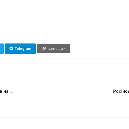
Telegram
Копіювати
 на...
Російс