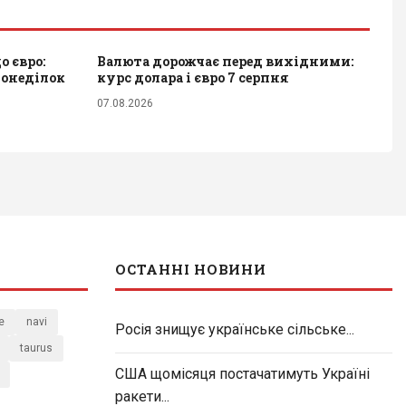
 євро:
Валюта дорожчає перед вихідними:
понеділок
курс долара і євро 7 серпня
07.08.2026
ОСТАННІ НОВИНИ
e
navi
Росія знищує українське сільське...
taurus
США щомісяця постачатимуть Україні
ракети...