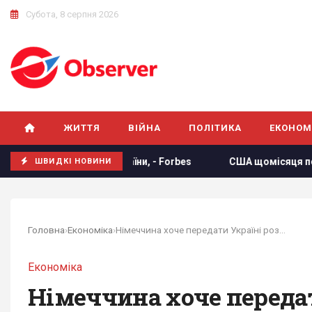
Субота, 8 серпня 2026
ЖИТТЯ
ВІЙНА
ПОЛІТИКА
ЕКОНОМ
роду України, - Forbes
США щомісяця постачатимуть Украї
ШВИДКІ НОВИНИ
Головна
›
Економіка
›
Німеччина хоче передати Україні розблоковані...
Економіка
Німеччина хоче передат