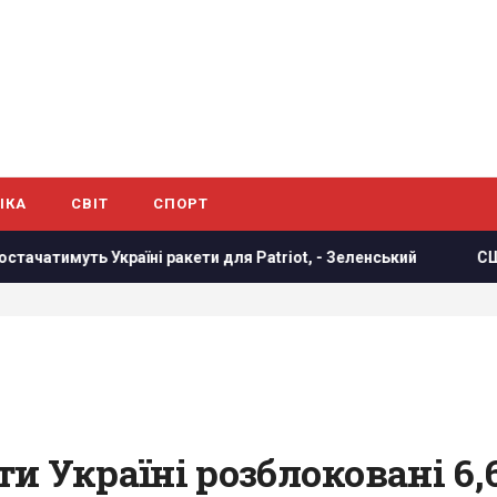
ІКА
СВІТ
СПОРТ
ні ракети для Patriot, - Зеленський
США раптово звільн
и Україні розблоковані 6,