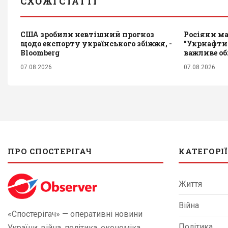
СХОЖІ СТАТТІ
США зробили невтішний прогноз
Росіяни ма
щодо експорту українського збіжжя, -
"Укрнафти
Bloomberg
важливе о
07.08.2026
07.08.2026
ПРО СПОСТЕРІГАЧ
КАТЕГОРІЇ
Життя
Війна
«Спостерігач» — оперативні новини
Політика
України: війна, політика, економіка,