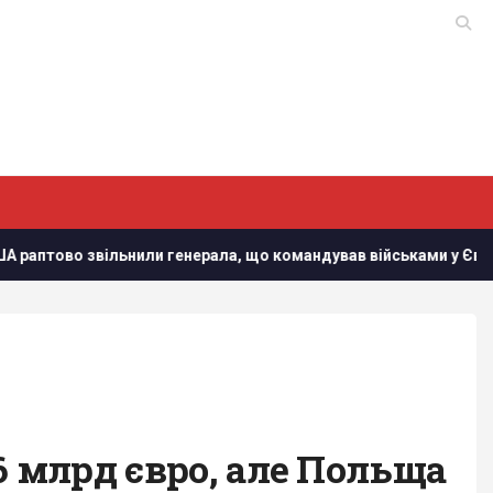
или генерала, що командував військами у Європі
У Кіро
6 млрд євро, але Польща