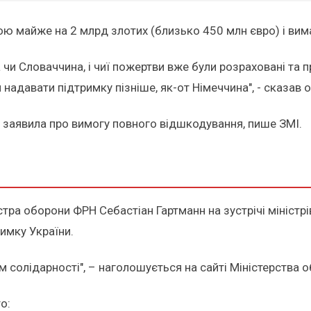
ою майже на 2 млрд злотих (близько 450 млн євро) і ви
чи Словаччина, і чиї пожертви вже були розраховані та п
 надавати підтримку пізніше, як-от Німеччина", - сказав 
заявила про вимогу повного відшкодування, пише ЗМІ.
стра оборони ФРН Себастіан Гартманн на зустрічі міністрі
имку України.
 солідарності", – наголошується на сайті Міністерства 
о: