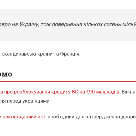
вро на Україну, тож повернення кількох сотень мільйо
скандинавські країни та Франція.
омо
в про розблокування кредиту ЄС на €90 мільярдів
. Він 
ння перед українцями.
й законодавчий акт
, необхідний для затвердження дворі