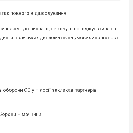
магає повного відшкодування.
ризначені до виплати, не хочуть погоджуватися на
один із польських дипломатів на умовах анонімності.
в оборони ЄС у Нікосії закликав партнерів
оборони Німеччини.