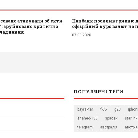
совано атакували обʼєкти
Нацбанк посилив гривню до
": зруйновано критично
офіційний курс валют на 
бладнання
07.08.2026
ПОПУЛЯРНІ ТЕГИ
bayraktar
f-35
g20
iphon
shahed-136
spacex
starlink
telegram
австралія
австрія