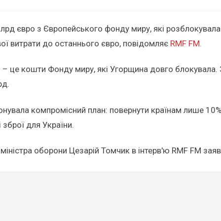
млрд євро з Європейського фонду миру, які розблокувала
вої витрати до останнього євро, повідомляє
RMF FM.
о – це кошти Фонду миру, які Угорщина довго блокувала.
рд.
онувала компромісний план: повернути країнам лише 10% 
і зброї для України.
міністра оборони Цезарій Томчик в інтерв'ю RMF FM заяв