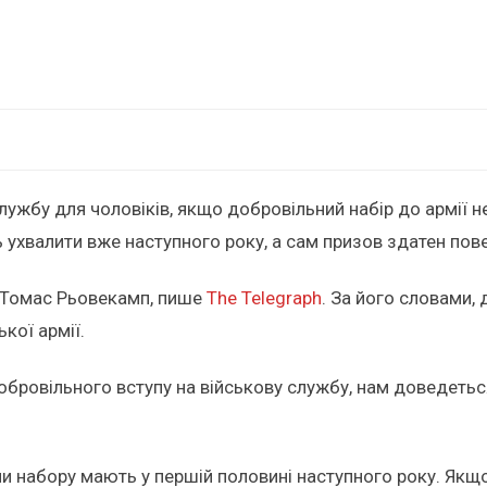
лужбу для чоловіків, якщо добровільний набір до армії 
 ухвалити вже наступного року, а сам призов здатен пов
у Томас Рьовекамп, пише
The Telegraph
. За його словами
кої армії.
обровільного вступу на військову службу, нам доведетьс
еми набору мають у першій половині наступного року. Як