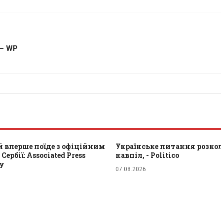
 – WP
 вперше поїде з офіційним
Українське питання розкол
Сербії: Associated Press
навпіл, - Politico
ту
07.08.2026