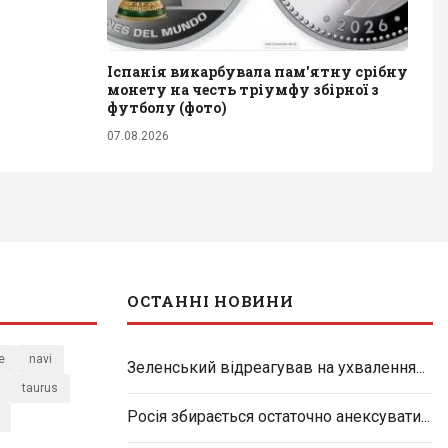
Іспанія викарбувала пам'ятну срібну
монету на честь тріумфу збірної з
футболу (фото)
07.08.2026
ОСТАННІ НОВИНИ
e
navi
Зеленський відреагував на ухвалення...
taurus
Росія збирається остаточно анексувати...