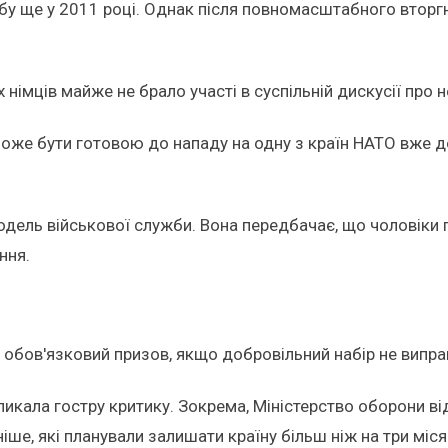
у ще у 2011 році. Однак після повномасштабного вторгне
імців майже не брало участі в суспільній дискусії про н
може бути готовою до нападу на одну з країн НАТО вже д
одель військової служби. Вона передбачає, що чоловіки
ння.
обов'язковий призов, якщо добровільний набір не випра
кала гостру критику. Зокрема, Міністерство оборони від
ніше, які планували залишати країну більш ніж на три міся