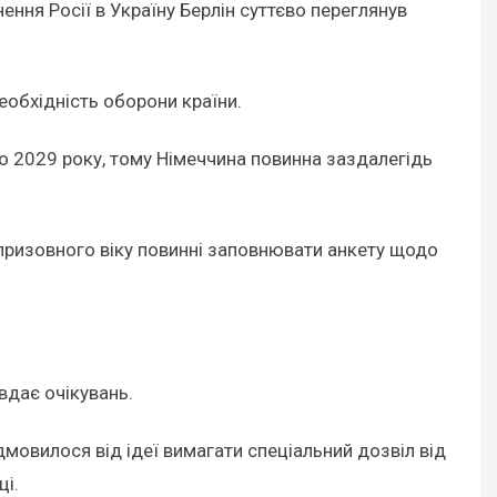
ння Росії в Україну Берлін суттєво переглянув
еобхідність оборони країни.
о 2029 року, тому Німеччина повинна заздалегідь
 призовного віку повинні заповнювати анкету щодо
вдає очікувань.
мовилося від ідеї вимагати спеціальний дозвіл від
ці.