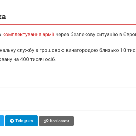
ка
о
комплектування армії
через безпекову ситуацію в Європ
нальну службу з грошовою винагородою близько 10 тисяч
вану на 400 тисяч осіб.
Telegram
Копіювати