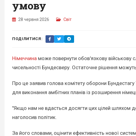
умову
28 червня 2026
Світ
ПОДІЛИТИСЯ:
Німеччина
може повернути обов'язкову військову с
чисельності Бундесверу. Остаточне рішення можуть
Про це заявив голова комітету оборони Бундестаг
для виконання амбітних планів із розширення німець
"Якщо нам не вдасться досягти цих цілей шляхом д
наголосив політик.
За його словами, оцінити ефективність нової сист