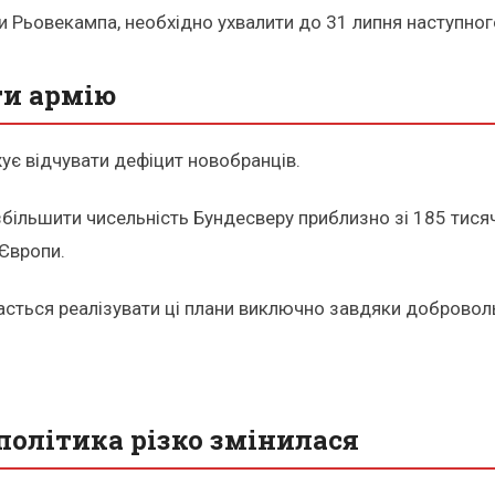
и Рьовекампа, необхідно ухвалити до 31 липня наступног
ти армію
ує відчувати дефіцит новобранців.
збільшити чисельність Бундесверу приблизно зі 185 тис
Європи.
дасться реалізувати ці плани виключно завдяки добровол
політика різко змінилася