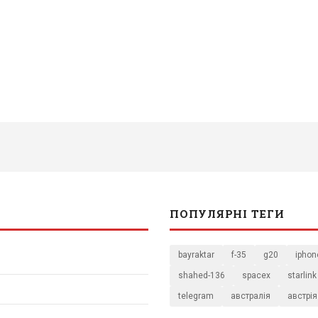
ПОПУЛЯРНІ ТЕГИ
bayraktar
f-35
g20
iphon
shahed-136
spacex
starlink
telegram
австралія
австрія