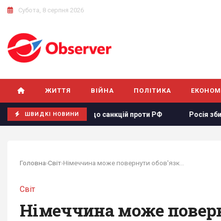
Субота, 8 серпня 2026
ЖИТТЯ
ВІЙНА
ПОЛІТИКА
ЕКОНОМ
конопроєкту щодо санкцій проти РФ
Росія збирається ос
ШВИДКІ НОВИНИ
Головна
›
Світ
›
Німеччина може повернути обов'язковий призов:...
Світ
Німеччина може поверну