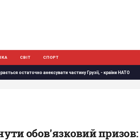
ІКА
СВІТ
СПОРТ
таточно анексувати частину Грузії, - країни НАТО
В резул
ти обов'язковий призов: 