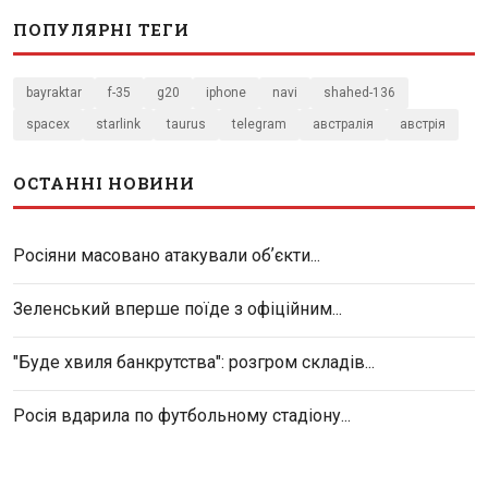
ПОПУЛЯРНІ ТЕГИ
bayraktar
f-35
g20
iphone
navi
shahed-136
spacex
starlink
taurus
telegram
австралія
австрія
ОСТАННІ НОВИНИ
Росіяни масовано атакували обʼєкти...
Зеленський вперше поїде з офіційним...
"Буде хвиля банкрутства": розгром складів...
Росія вдарила по футбольному стадіону...