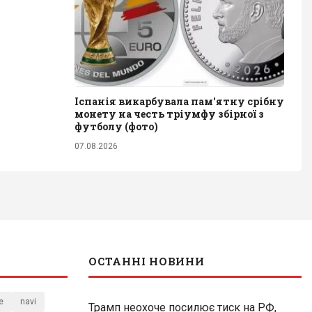
Іспанія викарбувала пам'ятну срібну
монету на честь тріумфу збірної з
футболу (фото)
07.08.2026
ОСТАННІ НОВИНИ
e
navi
Трамп неохоче посилює тиск на РФ,