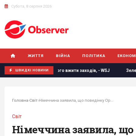
Субота, 8 серпня 2026
ЖИТТЯ
ВІЙНА
ПОЛІТИКА
ЕКОНОМ
рема змусить його вжити заходів, - WSJ
Зеленський від
ШВИДКІ НОВИНИ
Головна
›
Світ
›
Німеччина заявила, що поведінку Орбана щодо...
Світ
Німеччина заявила, що