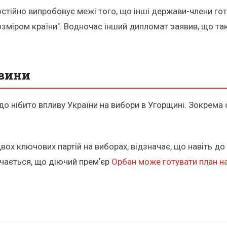
остійно випробовує межі того, що інші держави-члени гото
зміром країни". Водночас інший дипломат заявив, що та
овини
 нібито впливу України на вибори в Угорщині. Зокрема 
двох ключових партій на виборах, відзначає, що навіть 
ачається, що діючий премʼєр
Орбан може готувати план н