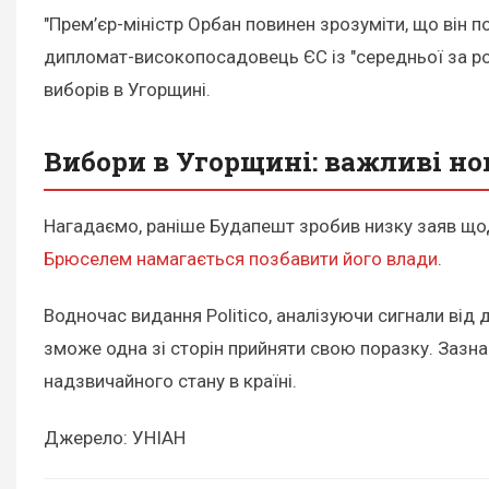
"Прем’єр-міністр Орбан повинен зрозуміти, що він п
дипломат-високопосадовець ЄС із "середньої за ро
виборів в Угорщині.
Вибори в Угорщині: важливі н
Нагадаємо, раніше Будапешт зробив низку заяв щодо
Брюселем намагається позбавити його влади
.
Водночас видання Politico, аналізуючи сигнали від 
зможе одна зі сторін прийняти свою поразку. Зазн
надзвичайного стану в країні.
Джерело: УНІАН