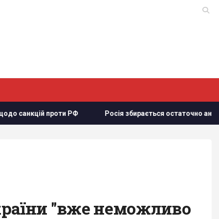
ій проти РФ
Росія збирається остаточно анексувати частин
країни "вже неможливо