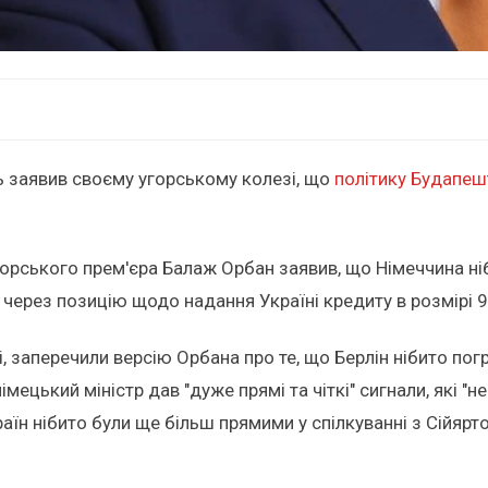
ь заявив своєму угорському колезі, що
політику Будапеш
орського прем'єра Балаж Орбан заявив, що Німеччина ніб
 через позицію щодо надання Україні кредиту в розмірі 
ві, заперечили версію Орбана про те, що Берлін нібито п
імецький міністр дав "дуже прямі та чіткі" сигнали, які 
країн нібито були ще більш прямими у спілкуванні з Сійяр