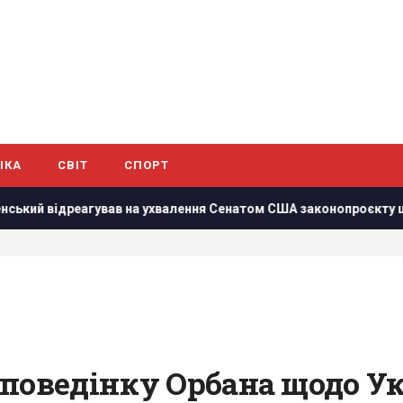
ІКА
СВІТ
СПОРТ
реагував на ухвалення Сенатом США законопроєкту щодо санкц
 поведінку Орбана щодо У