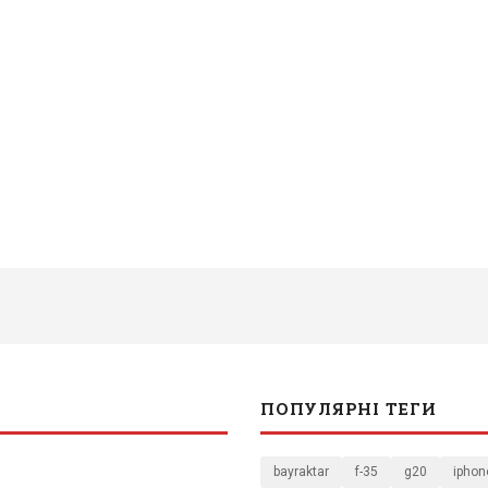
ПОПУЛЯРНІ ТЕГИ
bayraktar
f-35
g20
iphon