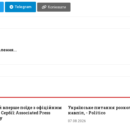
Telegram
Копіювати
лення...
 вперше поїде з офіційним
Українське питання розкол
Сербії: Associated Press
навпіл, - Politico
ту
07.08.2026