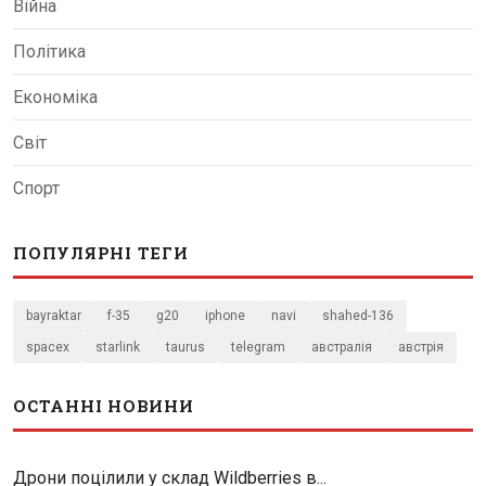
Війна
Політика
Економіка
Світ
Спорт
ПОПУЛЯРНІ ТЕГИ
bayraktar
f-35
g20
iphone
navi
shahed-136
spacex
starlink
taurus
telegram
австралія
австрія
ОСТАННІ НОВИНИ
Дрони поцілили у склад Wildberries в...