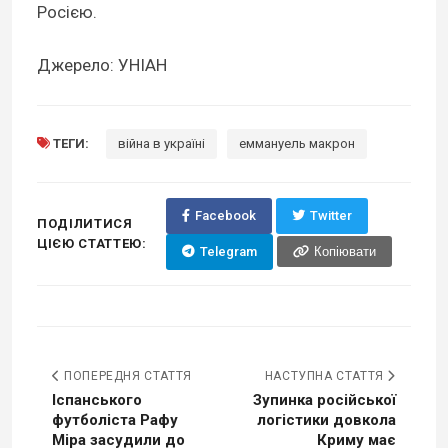
Росією.
Джерело: УНІАН
ТЕГИ:
війна в україні
еммануель макрон
Facebook
Twitter
ПОДІЛИТИСЯ
ЦІЄЮ СТАТТЕЮ:
Telegram
Копіювати
ПОПЕРЕДНЯ СТАТТЯ
НАСТУПНА СТАТТЯ
Іспанського
Зупинка російської
футболіста Рафу
логістики довкола
Міра засудили до
Криму має