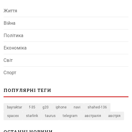
Життя
Війна
Політика
Економіка
Світ
Спорт
ПОПУЛЯРНІ ТЕГИ
bayraktar
f-35
g20
iphone
navi
shahed-136
spacex
starlink
taurus
telegram
австралія
австрія
ОСТАННІ НОВИНИ