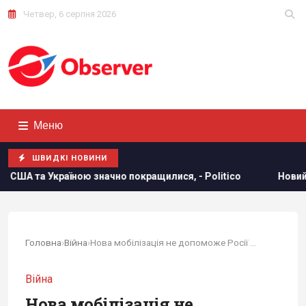
Четвер, 6 серпня 2026
Меню
ШВИДКІ НОВИНИ
но покращилися, - Politico
Новий рівень ескалації: The 
Головна
›
Війна
›
Нова мобілізація не допоможе Росії на фронті:...
Війна
Нова мобілізація не