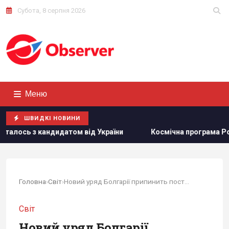
Субота, 8 серпня 2026
Меню
ШВИДКІ НОВИНИ
ндидатом від України
Космічна програма Росії залежить
Головна
›
Світ
›
Новий уряд Болгарії припинить постачання зброї Україні
Світ
Новий уряд Болгарії