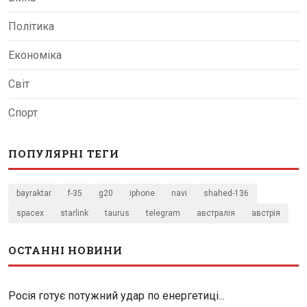
Політика
Економіка
Світ
Спорт
ПОПУЛЯРНІ ТЕГИ
bayraktar
f-35
g20
iphone
navi
shahed-136
spacex
starlink
taurus
telegram
австралія
австрія
ОСТАННІ НОВИНИ
Росія готує потужний удар по енергетиці...