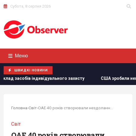
Субота, 8 серпня 2026
Меню
ШВИДКІ НОВИНИ
відуального захисту
США зробили невтішний прогноз щод
Головна
›
Світ
›
ОАЕ 40 років створювали нездоланний щит,...
Світ
ОАЕ 40 років створювали