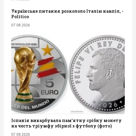
Українське питання розкололо Італію навпіл, -
Politico
07.08.2026
Іспанія викарбувала пам'ятну срібну монету
на честь тріумфу збірної з футболу (фото)
07.08.2026