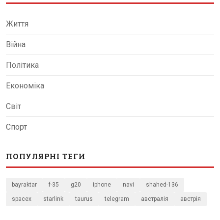
Життя
Війна
Політика
Економіка
Світ
Спорт
ПОПУЛЯРНІ ТЕГИ
bayraktar
f-35
g20
iphone
navi
shahed-136
spacex
starlink
taurus
telegram
австралія
австрія