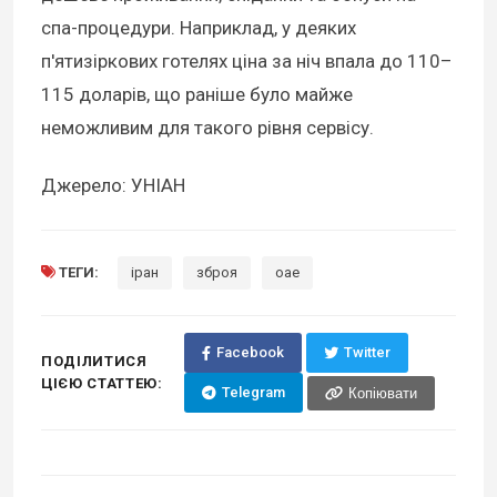
спа-процедури. Наприклад, у деяких
п'ятизіркових готелях ціна за ніч впала до 110–
115 доларів, що раніше було майже
неможливим для такого рівня сервісу.
Джерело: УНІАН
ТЕГИ:
іран
зброя
оае
Facebook
Twitter
ПОДІЛИТИСЯ
ЦІЄЮ СТАТТЕЮ:
Telegram
Копіювати