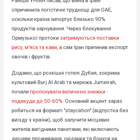
Раніше УНІАН писав, що війна в Ірані
спричинила логістичні труднощі для ОАЕ,
оскільки країна імпортує близько 90%
продуктів харчування. Через блокування
Ормузької протоки
затримуються поставки
рису, м'яса та кави
, а сам Іран припинив експорт
овочів і фруктів.
Додамо, що розкішні готелі Дубая, зокрема
культовий Burj Al Arab та мережа Jumeirah,
почали
пропонувати величезні знижки -
подекуди до 50-60%
. Основний акцент зараз
робиться на форматі "staycation" (відпустка без
виїзду з країни), щоб залучити місцевих
жителів вигідними пакетами, які включають
дешеве проживання, сніданки та бонуси на