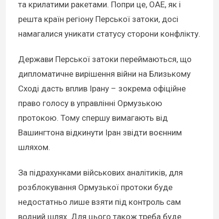
та крилатими ракетами. Попри це, ОАЕ, як і
решта країн регіону Перської затоки, досі
намагалися уникати статусу сторони конфлікту.
Держави Перської затоки переймаються, що
дипломатичне вирішення війни на Близькому
Сході дасть вплив Ірану – зокрема офіційне
право голосу в управлінні Ормузькою
протокою. Тому спершу вимагають від
Вашингтона відкинути Іран звідти воєнним
шляхом.
За підрахунками військових аналітиків, для
розблокування Ормузької протоки буде
недостатньо лише взяти під контроль сам
водний шлях. Для цього також треба буде