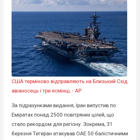
США терміново відправляють на Близький Схід
авіаносець і три есмінці, - АР
За підрахунками видання, Іран випустив по
Еміратах понад 2500 повітряних цілей, що
стало рекордом для регіону. Зокрема, 31
березня Тегеран атакував ОАЕ 50 балістичними