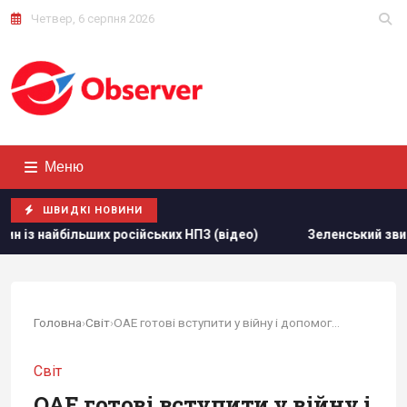
Четвер, 6 серпня 2026
Меню
ШВИДКІ НОВИНИ
З (відео)
Зеленський звинуватив партнерів у "жахливих ж
Головна
›
Світ
›
ОАЕ готові вступити у війну і допомогти...
Світ
ОАЕ готові вступити у війну і