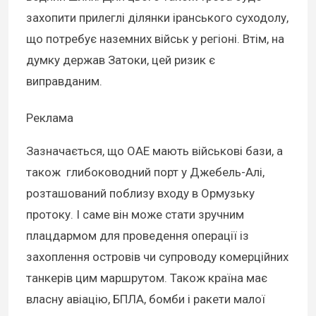
захопити прилеглі ділянки іранського суходолу,
що потребує наземних військ у регіоні. Втім, на
думку держав Затоки, цей ризик є
виправданим.
Реклама
Зазначається, що ОАЕ мають військові бази, а
також глибоководний порт у Джебель-Алі,
розташований поблизу входу в Ормузьку
протоку. І саме він може стати зручним
плацдармом для проведення операції із
захоплення островів чи супроводу комерційних
танкерів цим маршрутом. Також країна має
власну авіацію, БПЛА, бомби і ракети малої