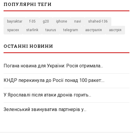
ПОПУЛЯРНІ ТЕГИ
bayraktar
f-35
g20
iphone
navi
shahed-136
spacex
starlink
taurus
telegram
австралія
австрія
ОСТАННІ НОВИНИ
Погана новина для України: Росія отримала...
КНДР перекинула до Росії понад 100 ракет:...
У Ярославлі після атаки дронів горить...
Зеленський звинуватив партнерів у...