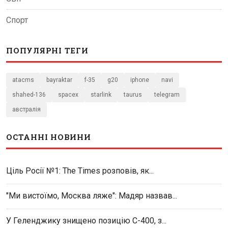
Спорт
ПОПУЛЯРНІ ТЕГИ
atacms
bayraktar
f-35
g20
iphone
navi
shahed-136
spacex
starlink
taurus
telegram
австралія
ОСТАННІ НОВИНИ
Ціль Росії №1: The Times розповів, як...
"Ми вистоїмо, Москва ляже": Мадяр назвав...
У Геленджику знищено позицію С-400, з...