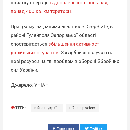
початку операції
відновлено контроль над
понад 400 кв. км території
.
При цьому, за даними аналітиків DeepState, в
районі Гуляйполя Запорізької області
спостерігається
збільшення активності
російських окупантів
. Загарбники залучають
нові ресурси на тлі проблем в обороні Збройних
сил України.
Джерело: УНІАН
ТЕГИ:
війна в україні
війна з росією
Facebook
Twitter