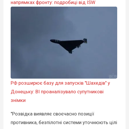
напрямках фронту: подробиці від ISW
РФ розширює базу для запусків "Шахедів" у
Донецьку: BI проаналізувало супутникові
знімки
"Розвідка виявляє своєчасно позиції
противника, безпілотні системи уточнюють цілі