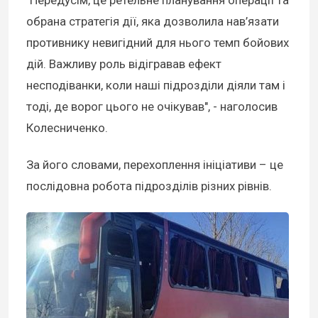
"Передусім, це ретельне планування операції та
обрана стратегія дії, яка дозволила нав’язати
противнику невигідний для нього темп бойових
дій. Важливу роль відігравав ефект
несподіванки, коли наші підрозділи діяли там і
тоді, де ворог цього не очікував", - наголосив
Колесниченко.
За його словами, перехоплення ініціативи – це
послідовна робота підрозділів різних рівнів.