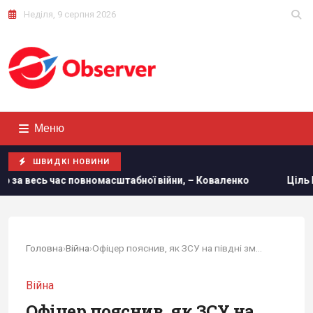
Неділя, 9 серпня 2026
Меню
ШВИДКІ НОВИНИ
абної війни, – Коваленко
Ціль Росії №1: The Times розпо
Головна
›
Війна
›
Офіцер пояснив, як ЗСУ на півдні змогли...
Війна
Офіцер пояснив, як ЗСУ на