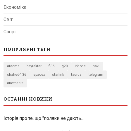
Економіка
Світ
Спорт
ПОПУЛЯРНІ ТЕГИ
atacms
bayraktar
f-35
g20
iphone
navi
shahed-136
spacex
starlink
taurus
telegram
австралія
ОСТАННІ НОВИНИ
Історія про те, що "поляки не дають...