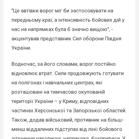
"Це автівки ворог міг би застосовувати на
передньому краї, а інтенсивність бойових дій у
нас на напрямках була б значно вищою", -
акцентував представник Сил оборони Півдня
України.
Водночас, за його словами, ворог постійно
відновлює втрат. Сили продовжують готувати
на полігонах і навчальних центрах, які
розташовані на тимчасово окупованій
території України – у Криму, відповідних
частинах Херсонської та Запорізької областей.
Також, додав військовий, противник на більш-
менш віддалених підступах від лінії бойового
зіткнення накопичує, наприклад, боєприпаси. У