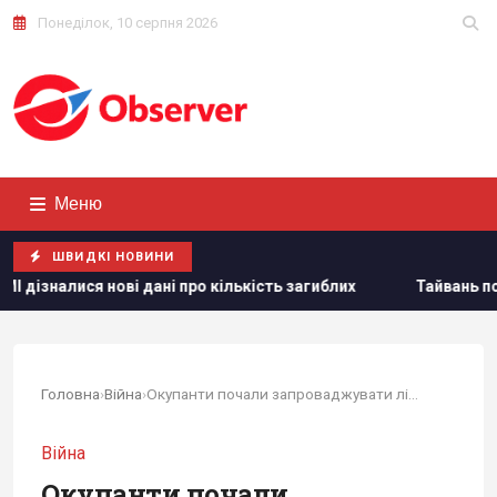
Понеділок, 10 серпня 2026
Меню
ШВИДКІ НОВИНИ
і про кількість загиблих
Тайвань показав під час військо
Головна
›
Війна
›
Окупанти почали запроваджувати ліміти на...
Війна
Окупанти почали