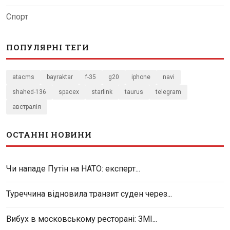
Спорт
ПОПУЛЯРНІ ТЕГИ
atacms
bayraktar
f-35
g20
iphone
navi
shahed-136
spacex
starlink
taurus
telegram
австралія
ОСТАННІ НОВИНИ
Чи нападе Путін на НАТО: експерт...
Туреччина відновила транзит суден через...
Вибух в московському ресторані: ЗМІ...