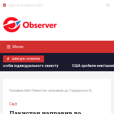
Субота, 8 серпня 2026
Меню
ШВИДКІ НОВИНИ
 захисту
США зробили невтішний прогноз щодо експорту
Головна
›
Світ
›
Пакистан направив до Саудівської Аравії...
Світ
Пакистан направив до