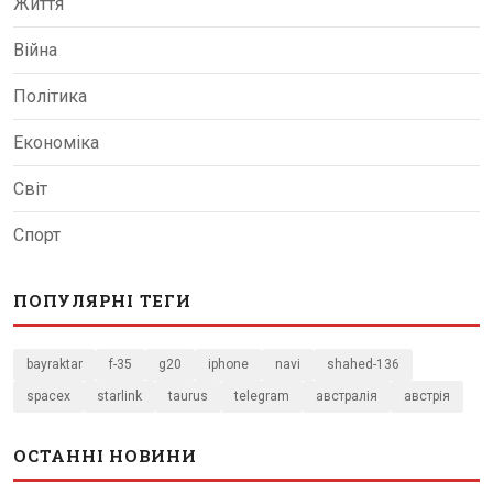
Життя
Війна
Політика
Економіка
Світ
Спорт
ПОПУЛЯРНІ ТЕГИ
bayraktar
f-35
g20
iphone
navi
shahed-136
spacex
starlink
taurus
telegram
австралія
австрія
ОСТАННІ НОВИНИ