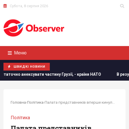
Субота, 8 серпня 2026
Меню
ШВИДКІ НОВИНИ
стину Грузії, - країни НАТО
В результаті атаки РФ знище
Головна
›
Політика
›
Палата представників вперше кинула виклик...
Політика
Палата представників