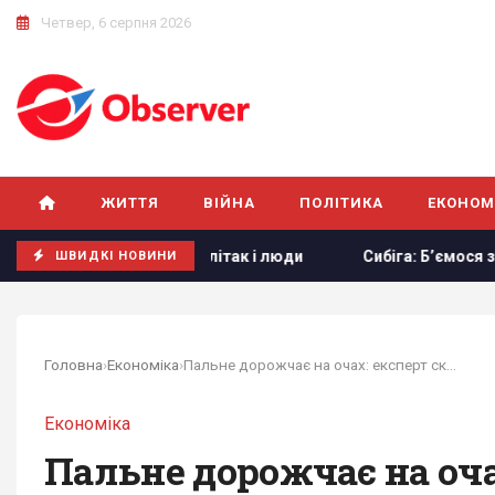
Четвер, 6 серпня 2026
ЖИТТЯ
ВІЙНА
ПОЛІТИКА
ЕКОНОМ
аждали літак і люди
Сибіга: Б’ємося за кожну ракету до P
ШВИДКІ НОВИНИ
Головна
›
Економіка
›
Пальне дорожчає на очах: експерт сказав, до...
Економіка
Пальне дорожчає на оча