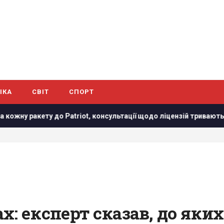
ІКА
СВІТ
СПОРТ
atriot, консультації щодо ліцензій тривають
Стефанішину
х: експерт сказав, до яких