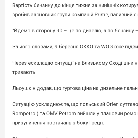
Вартість бензину до кінця тижня за нинішніх котиру
зробив засновник групи компаній Prime, паливний 
"Йдемо в сторону 90 – це по дизелю, а по бензину – 
За його словами, 9 березня OKKO та WOG вже підвищ
Через ескалацію ситуації на Близькому Сході ціни н
тривають.
Льоушкін додав, що гуртова ціна на дизельне пальне
Ситуацію ускладнює те, що польський Orlen суттєво
Rompetrol) та OMV Petrom вийшли у плановий ремон
призупинення постачань з боку Греції.