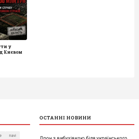
гти у
ід Києвом
ОСТАННІ НОВИНИ
e
navi
Дрон з вибухівкою біля українського