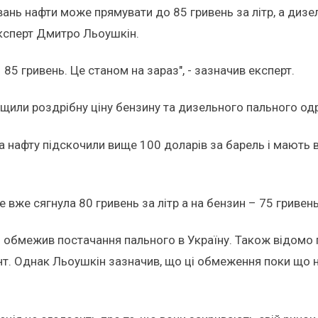
вань нафти може прямувати до 85 гривень за літр, а дизе
експерт Дмитро Льоушкін.
85 гривень. Це станом на зараз", - зазначив експерт.
или роздрібну ціну бензину та дизельного пального одра
а нафту підскочили вище 100 доларів за барель і мають в
 вже сягнула 80 гривень за літр а на бензин – 75 гривен
 обмежив постачання пального в Україну. Також відомо п
т. Однак Льоушкін зазначив, що ці обмеження поки що не