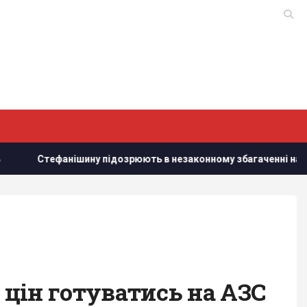
 підозрюють в незаконному збагаченні на 13,9 млн грн: в НАБУ 
 цін готуватись на АЗС