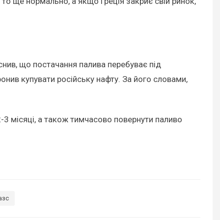
 то ще нормально, а якщо Греція закриє свій ринок,
яснив, що постачання палива перебуває під
нив купувати російську нафту. За його словами,
2-3 місяці, а також тимчасово повернути паливо
азс