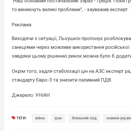
"Наш основний постачальник зараз - Греція. Поки Гр
то виникнуть великі проблеми", - зауважив експерт.
Реклама
Виходячи з ситуації, Льоушкін пропонує розблокува
санкціями через можливе використання російської н
завдяки цьому рішенню ринок можна було б додатк
Окрім того, задля стабілізації цін на АЗС експерт 
стандарту Євро-3 та знизити паливний ПДВ.
Джерело: УНІАН
ТЕГИ:
війна
іран
близький схід
новини украї