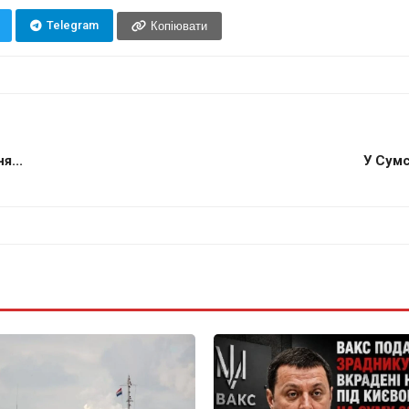
Telegram
Копіювати
я...
У Сумс