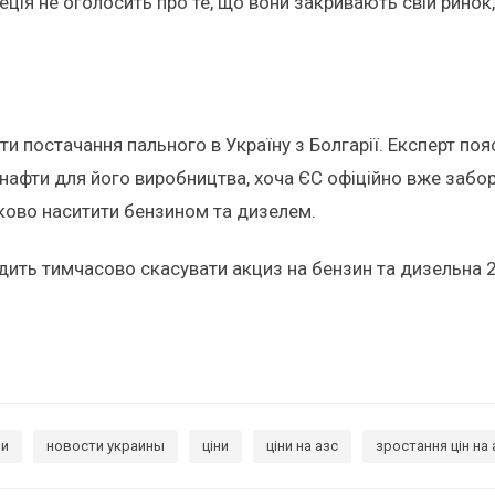
еція не оголосить про те, що вони закривають свій ринок,
ти постачання пального в Україну з Болгарії. Експерт по
афти для його виробництва, хоча ЄС офіційно вже заборо
ово наситити бензином та дизелем.
радить тимчасово скасувати акциз на бензин та дизельна 
ни
новости украины
ціни
ціни на азс
зростання цін на 