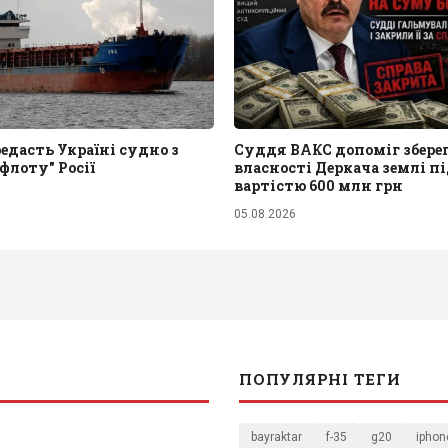
едасть Україні судно з
Суддя ВАКС допоміг збере
 флоту" Росії
власності Деркача землі п
вартістю 600 млн грн
05.08.2026
ПОПУЛЯРНІ ТЕГИ
bayraktar
f-35
g20
iphon