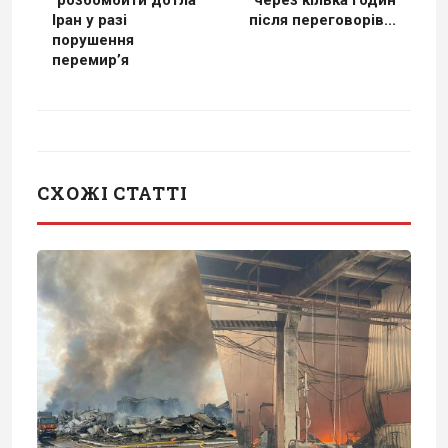
"розбомбити дотла"
через кілька годин
Іран у разі
після переговорів...
порушення
перемир’я
СХОЖІ СТАТТІ