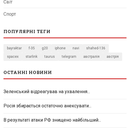
Світ
Спорт
ПОПУЛЯРНІ ТЕГИ
bayraktar
f-35
g20
iphone
navi
shahed-136
spacex
starlink
taurus
telegram
австралія
австрія
ОСТАННІ НОВИНИ
Зеленський відреагував на ухвалення...
Росія збирається остаточно анексувати...
В результаті атаки РФ знищено найбільший...